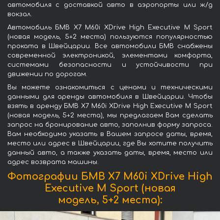
автомобиля с доставкой авто в аэропорты или ж/д
вокзал.
Автомобиль БМВ X7 M60i XDrive High Executive M Sport
(новая модель, 5+2 места) пользуются популярностью
проката в Швейцарии. Все автомобили БМВ снабжены
современной электроникой, элементами комфорта,
системами безопасности и устойчивости при
движении по дорогам.
Вы можете ознакомиться с ценами и техническими
данными для аренды автомобиля в Швейцарии. Чтобы
взять в аренду БМВ X7 M60i XDrive High Executive M Sport
(новая модель, 5+2 места), мы предлагаем Вам сделать
запрос на бронирование авто, заполнив форму запроса.
Вам необходимо указать в Вашем запросе даты, время,
место или адрес в Швейцарии, где Вы хотите получить
данный авто, а также указать даты, время, место или
адрес возврата машины.
Фотографии БМВ X7 M60i XDrive High
Executive M Sport (новая
модель, 5+2 места):