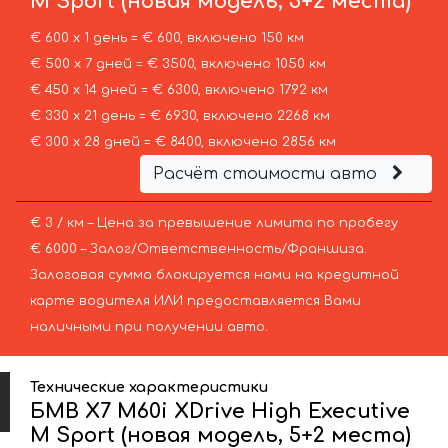
M Sport (новая модель, 5+2 места)
€ 600 х 1 день = € 600, включено 150 км
€ 500 х 7 дней = € 3500, включено 1050 км
€ 450 х 14 дней = € 6300, включено 1792 км
€ 330 х 21 день = € 6930, включено 2268 км
€ 300 х 28 дней = € 8400, включено 2856 км
Расчёт стоимости авто
€ 3 / км – Цена за превышение лимита по пробегу
€ 6000 – Залог/Ответственность/Франшиза.
Залоговая сумма блокируется нами на кредитной
карте водителя ИЛИ предоставляется Вами
наличными при получении авто.
Технические характеристики
БМВ X7 M60i XDrive High Executive
M Sport (новая модель, 5+2 места)