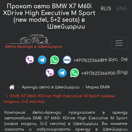
Прокат авто BMW X7 M60i
RUS
ENG
XDrive High Executive M Sport
(new model, 5+2 seats) в
Швейцарии
Авто-Аренда в Швейцарии
(рус,
De)
+4917622366899
(Eng)
+4917622366900
Аренда авто в Швейцарии
Марка BMW
БМВ X7 M60i XDrive High Executive M Sport (новая
модель, 5+2 места)
Компания Авто-Аренда предлагает в аренду
автомобиль БМВ X7 M60i XDrive High Executive M Sport
(новая модель, 5+2 места) в Швейцарии. Вы можете
заказать и забронировать аренду в Швейцарии