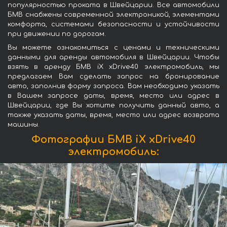
популярностью проката в Швейцарии. Все автомобили
БМВ снабжены современной электроникой, элементами
комфорта, системами безопасности и устойчивости
при движении по дорогам.
Вы можете ознакомиться с ценами и техническими
данными для аренды автомобиля в Швейцарии. Чтобы
взять в аренду БМВ iX xDrive40 электромобиль, мы
предлагаем Вам сделать запрос на бронирование
авто, заполнив форму запроса. Вам необходимо указать
в Вашем запросе даты, время, место или адрес в
Швейцарии, где Вы хотите получить данный авто, а
также указать даты, время, место или адрес возврата
машины.
Фотографии БМВ iX xDrive40
электромобиль: