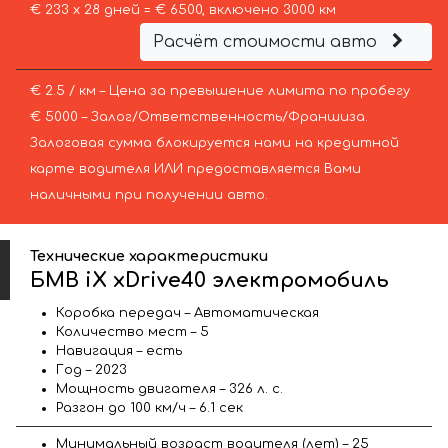
€ 233 х 28 дней = € 6500, включено 3000 км
Расчёт стоимости авто
€ 2.5 / км – Цена за превышение лимита по пробегу
€ 5000 – Залог/Ответственность/Франшиза.
Залоговая сумма блокируется нами на кредитной
карте водителя ИЛИ предоставляется Вами
наличными при получении авто.
Технические характеристики
БМВ iX xDrive40 электромобиль
Коробка передач – Автоматическая
Количество мест – 5
Навигация – есть
Год – 2023
Мощность двигателя – 326 л. с.
Разгон до 100 км/ч – 6.1 сек
Минимальный возраст водителя (лет) – 25