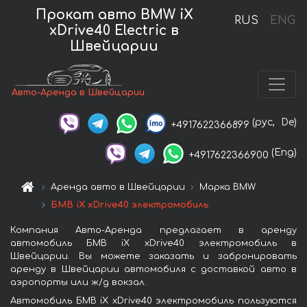
Прокат авто BMW iX
RUS
ENG
xDrive40 Electric в
Швейцарии
Авто-Аренда в Швейцарии
(рус,
De)
+4917622366899
(Eng)
+4917622366900
Аренда авто в Швейцарии
Марка BMW
БМВ iX xDrive40 электромобиль
Компания Авто-Аренда предлагает в аренду
автомобиль БМВ iX xDrive40 электромобиль в
Швейцарии. Вы можете заказать и забронировать
аренду в Швейцарии автомобиля с доставкой авто в
аэропорты или ж/д вокзал.
Автомобиль БМВ iX xDrive40 электромобиль пользуются