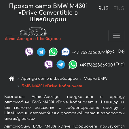
Прокат авто BMW M430i
RUS
ENG
xDrive Convertible в
Швейцарии
Авто-Аренда в Швейцарии
(рус,
De)
+4917622366899
(Eng)
+4917622366900
Аренда авто в Швейцарии
Марка BMW
БМВ M430i xDrive Кабриолет
Компания Авто-Аренда предлагает в аренду
автомобиль БМВ M430i xDrive Кабриолет в Швейцарии.
Вы можете заказать и забронировать аренду в
Швейцарии автомобиля с доставкой авто в аэропорты
или ж/д вокзал.
Автомобиль БМВ M430i xDrive Кабриолет пользуются