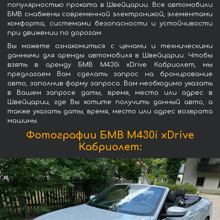
популярностью проката в Швейцарии. Все автомобили
БМВ снабжены современной электроникой, элементами
комфорта, системами безопасности и устойчивости
при движении по дорогам.
Вы можете ознакомиться с ценами и техническими
данными для аренды автомобиля в Швейцарии. Чтобы
взять в аренду БМВ M430i xDrive Кабриолет, мы
предлагаем Вам сделать запрос на бронирование
авто, заполнив форму запроса. Вам необходимо указать
в Вашем запросе даты, время, место или адрес в
Швейцарии, где Вы хотите получить данный авто, а
также указать даты, время, место или адрес возврата
машины.
Фотографии БМВ M430i xDrive
Кабриолет: