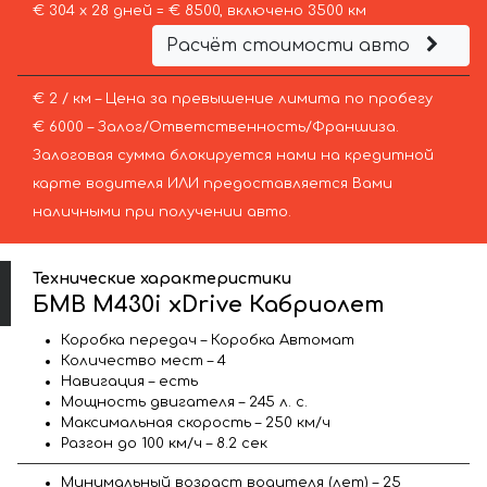
€ 304 х 28 дней = € 8500, включено 3500 км
Расчёт стоимости авто
€ 2 / км – Цена за превышение лимита по пробегу
€ 6000 – Залог/Ответственность/Франшиза.
Залоговая сумма блокируется нами на кредитной
карте водителя ИЛИ предоставляется Вами
наличными при получении авто.
Технические характеристики
БМВ M430i xDrive Кабриолет
Коробка передач – Коробка Автомат
Количество мест – 4
Навигация – есть
Мощность двигателя – 245 л. с.
Максимальная скорость – 250 км/ч
Разгон до 100 км/ч – 8.2 сек
Минимальный возраст водителя (лет) – 25