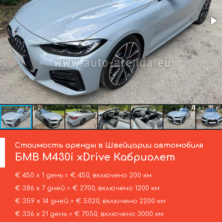
Стоимость аренды в Швейцарии автомобиля
БМВ
M430i xDrive Кабриолет
€ 450 х 1 день = € 450, включено 200 км
€ 386 х 7 дней = € 2700, включено 1200 км
€ 359 х 14 дней = € 5020, включено 2200 км
€ 336 х 21 день = € 7050, включено 3000 км