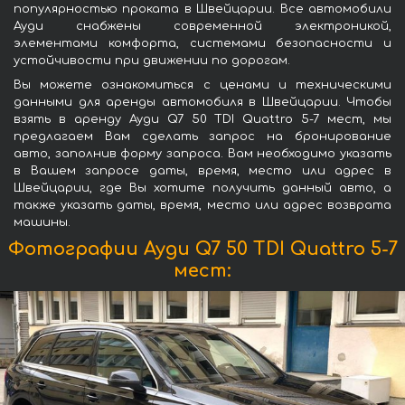
популярностью проката в Швейцарии. Все автомобили
Ауди снабжены современной электроникой,
элементами комфорта, системами безопасности и
устойчивости при движении по дорогам.
Вы можете ознакомиться с ценами и техническими
данными для аренды автомобиля в Швейцарии. Чтобы
взять в аренду Ауди Q7 50 TDI Quattro 5-7 мест, мы
предлагаем Вам сделать запрос на бронирование
авто, заполнив форму запроса. Вам необходимо указать
в Вашем запросе даты, время, место или адрес в
Швейцарии, где Вы хотите получить данный авто, а
также указать даты, время, место или адрес возврата
машины.
Фотографии Ауди Q7 50 TDI Quattro 5-7
мест: