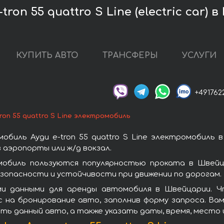
ron 55 quattro S Line (electric car)
КУПИТЬ АВТО
ТРАНСФЕРЫ
УСЛУГИ
+491762
tron 55 quattro S Line электромобиль
биль Ауди e-tron 55 quattro S Line электромобиль
 аэропорты или ж/д вокзал.
ромобиль пользуются популярностью проката в Швей
зопасности и устойчивости при движении по дорогам.
 данными для аренды автомобиля в Швейцарии. Что
 на бронирование авто, заполнив форму запроса. Вам
ть данный авто, а также указать даты, время, место