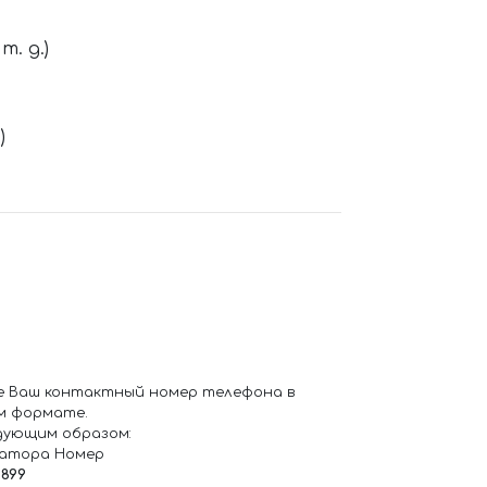
. д.)
)
е Ваш контактный номер телефона в
м формате.
дующим образом:
ратора Номер
6899