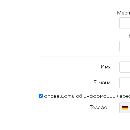
Мест
Имя
Е-маил
оповещать об информации через
Телефон