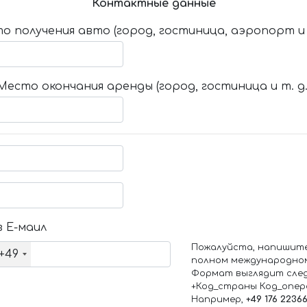
Контактные данные
о получения авто (город, гостиница, аэропорт и т
Место окончания аренды (город, гостиница и т. д.
 Е-маил
Пожалуйста, напишит
+49
полном международно
Формат выглядит сле
+Код_страны Код_опе
Например,
+49 176 2236