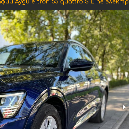
ии Ауди e-tron 55 quattro S Line элект