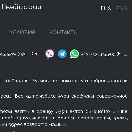
 в Швейцарии
RUS
ENG
УСЛОВИЯ
КОНТАКТЫ
(рус,
De)
(Eng)
2366899
+4917622366900
 в Швейцарии. Вы можете заказать и забронировать
царии. Все автомобили Ауди снабжены современной
бы взять в аренду Ауди e-tron 55 quattro S Line
 необходимо указать в Вашем запросе даты, время,
 или адрес возврата машины.