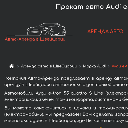
Прокат авто Audi e-t
АРЕНДА АВТО
Авто-Аренда в Швейцарии
Аренда авто в Швейцарии
Марка Audi
Ауди e-
Компания Авто-Аренда предлагает в аренду автомо
аренду в Швейцарии автомобиля с доставкой авто в
Автомобиль Ауди e-tron 55 quattro S Line (элект
электроникой, элементами комфорта, системами бе
Вы можете ознакомиться с ценами и техническими
(электромобиль), мы предлагаем Вам сделать запро
место или адрес в Швейцарии, где Вы хотите получи