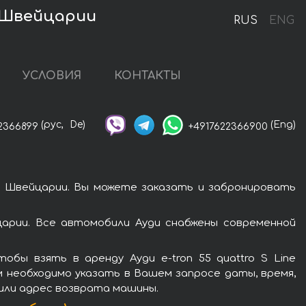
 в Швейцарии
RUS
ENG
УСЛОВИЯ
КОНТАКТЫ
(рус,
De)
(Eng)
2366899
+4917622366900
 в Швейцарии. Вы можете заказать и забронировать
йцарии. Все автомобили Ауди снабжены современной
бы взять в аренду Ауди e-tron 55 quattro S Line
м необходимо указать в Вашем запросе даты, время,
 или адрес возврата машины.