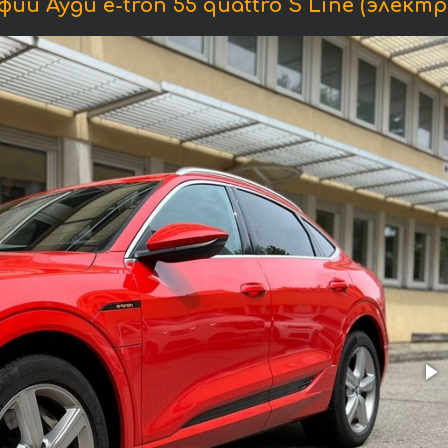
и Ауди e-tron 55 quattro S Line (элект