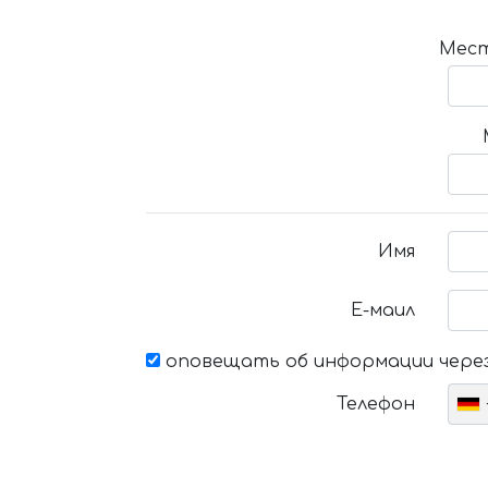
Мест
Имя
Е-маил
оповещать об информации через
Телефон