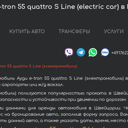
ron 55 quattro S Line (electric car)
КУПИТЬ АВТО
ТРАНСФЕРЫ
УСЛУГИ
+491762
tron 55 quattro S Line (электромобиль)
биль Ауди e-tron 55 quattro S Line (электромобиль)
 аэропорты или ж/д вокзал.
ромобиль) пользуются популярностью проката в Шве
зопасности и устойчивости при движении по дорогам.
 данными для аренды автомобиля в Швейцарии. Что
с на бронирование авто, заполнив форму запроса. Ва
ть данный авто, а также указать даты, время, место