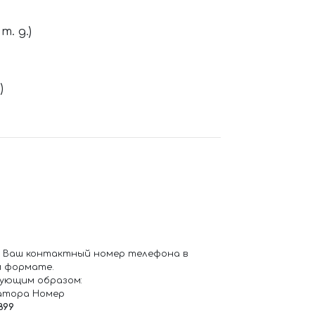
. д.)
)
 Ваш контактный номер телефона в
 формате.
ующим образом:
атора Номер
899