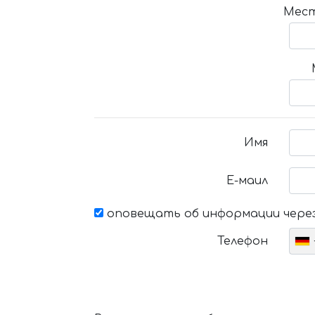
Мест
Имя
Е-маил
оповещать об информации через
Телефон