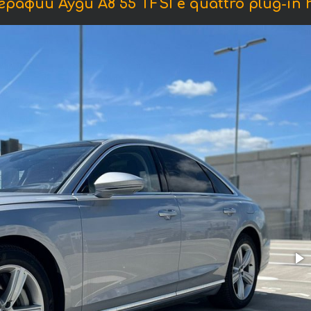
рафии Ауди A8 55 TFSI e quattro plug-in h