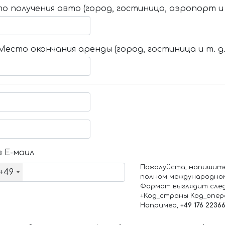
о получения авто (город, гостиница, аэропорт и т
Место окончания аренды (город, гостиница и т. д.
 Е-маил
Пожалуйста, напишит
+49
полном международно
Формат выглядит сле
+Код_страны Код_опе
Например,
+49 176 2236