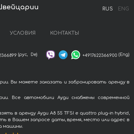
в Швейцарии
RUS
ENG
УСЛОВИЯ
КОНТАКТЫ
(рус,
De)
(Eng)
2366899
+4917622366900
царии. Вы можете заказать и забронировать аренду в
арии. Все автомобили Ауди снабжены современной
 в аренду Ауди A8 55 TFSI e quattro plug-in hybrid,
ть в Вашем запросе даты, время, место или адрес в
а машины.