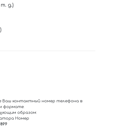
. д.)
)
е Ваш контактный номер телефона в
м формате.
дующим образом:
ратора Номер
6899