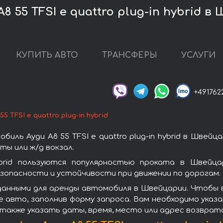
8 55 TFSI e quattro plug-in hybrid 
КУПИТЬ АВТО
ТРАНСФЕРЫ
УСЛУГИ
+491762
55 TFSI e quattro plug-in hybrid
ль Ауди A8 55 TFSI e quattro plug-in hybrid в Швей
ы или ж/д вокзал.
hybrid пользуются популярностью проката в Швейц
зопасности и устойчивости при движении по дорогам.
ными для аренды автомобиля в Швейцарии. Чтобы взять
 авто, заполнив форму запроса. Вам необходимо указа
 также указать даты, время, место или адрес возврат