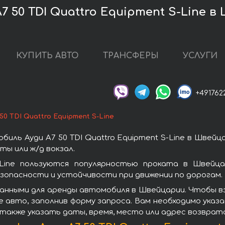
7 50 TDI Quattro Equipment S-Line 
КУПИТЬ АВТО
ТРАНСФЕРЫ
УСЛУГИ
+491762
 50 TDI Quattro Equipment S-Line
иль Ауди A7 50 TDI Quattro Equipment S-Line в Швейц
ы или ж/д вокзал.
-Line пользуются популярностью проката в Швейц
зопасности и устойчивости при движении по дорогам.
нными для аренды автомобиля в Швейцарии. Чтобы взять
 авто, заполнив форму запроса. Вам необходимо указа
 также указать даты, время, место или адрес возврат