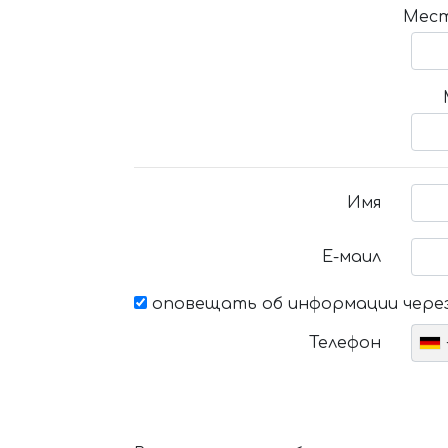
Мест
Имя
Е-маил
оповещать об информации через
Телефон