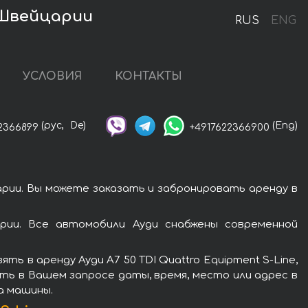
в Швейцарии
RUS
ENG
УСЛОВИЯ
КОНТАКТЫ
(рус,
De)
(Eng)
2366899
+4917622366900
арии. Вы можете заказать и забронировать аренду в
арии. Все автомобили Ауди снабжены современной
 в аренду Ауди A7 50 TDI Quattro Equipment S-Line,
ть в Вашем запросе даты, время, место или адрес в
а машины.