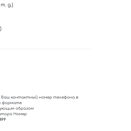
. д.)
)
 Ваш контактный номер телефона в
 формате.
ующим образом:
атора Номер
899