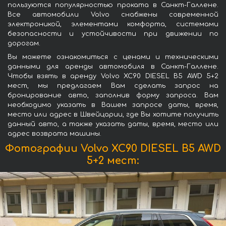
пользуются популярностью проката в Санкт-Галлене.
Все автомобили Volvo снабжены современной
электроникой, элементами комфорта, системами
безопасности и устойчивости при движении по
дорогам.
Вы можете ознакомиться с ценами и техническими
данными для аренды автомобиля в Санкт-Галлене.
Чтобы взять в аренду Volvo XC90 DIESEL B5 AWD 5+2
мест, мы предлагаем Вам сделать запрос на
бронирование авто, заполнив форму запроса. Вам
необходимо указать в Вашем запросе даты, время,
место или адрес в Швейцарии, где Вы хотите получить
данный авто, а также указать даты, время, место или
адрес возврата машины.
Фотографии Volvo XC90 DIESEL B5 AWD
5+2 мест: