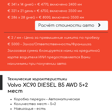
€ 341 х 14 дней = € 4770, включено 2400 км
€ 321 х 21 день = € 6750, включено 3500 км
€ 286 х 28 дней = € 8000, включено 3500 км
Расчёт стоимости авто
€ 2 / км – Цена за превышение лимита по пробегу
€ 5000 – Залог/Ответственность/Франшиза.
Залоговая сумма блокируется нами на кредитной
карте водителя ИЛИ предоставляется Вами
наличными при получении авто.
Технические характеристики
Volvo XC90 DIESEL B5 AWD 5+2
мест
Коробка передач – Автоматическая
Количество мест – 5+2
Навигация – есть