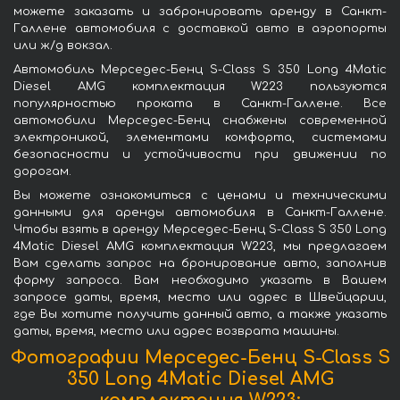
можете заказать и забронировать аренду в Санкт-
Галлене автомобиля с доставкой авто в аэропорты
или ж/д вокзал.
Автомобиль Мерседес-Бенц S-Class S 350 Long 4Matic
Diesel AMG комплектация W223 пользуются
популярностью проката в Санкт-Галлене. Все
автомобили Мерседес-Бенц снабжены современной
электроникой, элементами комфорта, системами
безопасности и устойчивости при движении по
дорогам.
Вы можете ознакомиться с ценами и техническими
данными для аренды автомобиля в Санкт-Галлене.
Чтобы взять в аренду Мерседес-Бенц S-Class S 350 Long
4Matic Diesel AMG комплектация W223, мы предлагаем
Вам сделать запрос на бронирование авто, заполнив
форму запроса. Вам необходимо указать в Вашем
запросе даты, время, место или адрес в Швейцарии,
где Вы хотите получить данный авто, а также указать
даты, время, место или адрес возврата машины.
Фотографии Мерседес-Бенц S-Class S
350 Long 4Matic Diesel AMG