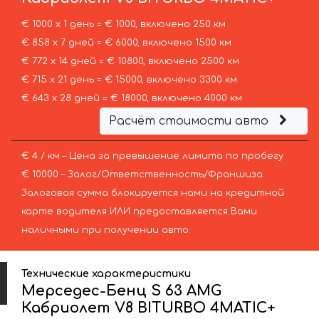
€ 1000 х 1 день = € 1000, включено 250 км
€ 858 х 7 дней = € 6000, включено 1500 км
€ 772 х 14 дней = € 10800, включено 2500 км
€ 715 х 21 день = € 15000, включено 3300 км
€ 643 х 28 дней = € 18000, включено 4000 км
Расчёт стоимости авто
€ 4 / км – Цена за превышение лимита по пробегу
€ 10000 – Залог/Ответственность/Франшиза.
Залоговая сумма блокируется нами на кредитной
карте водителя ИЛИ предоставляется Вами
наличными при получении авто.
Технические характеристики
Мерседес-Бенц S 63 AMG
Кабриолет V8 BITURBO 4MATIC+