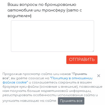
Ваши вопросы по бронированию
автомобиля или трансферу (авто с
водителем)
ОТПРАВИТЬ
×
Продолжив просмотр сайта или нажав
"Принять
все"
, вы даёте согласие на
”Политику в отношении
файлов cookie”
и соглашаетесь сохранить в вашем
браузере куки-файлы (основные и внешние), позволяющие
нам получать больше маркетинговой информации,
регистрировать особенности использования сайта и
Авторские права © 2026 Авто-Аренда
Cookie Policy
Принять все
улучшать навигацию на сайте.