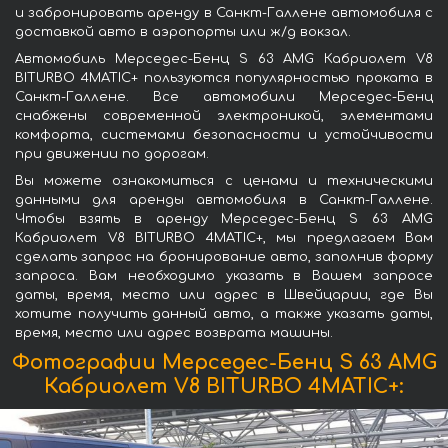
и забронировать аренду в Санкт-Галлене автомобиля с
доставкой авто в аэропорты или ж/д вокзал.
Автомобиль Мерседес-Бенц S 63 AMG Кабриолет V8
BITURBO 4MATIC+ пользуются популярностью проката в
Санкт-Галлене. Все автомобили Мерседес-Бенц
снабжены современной электроникой, элементами
комфорта, системами безопасности и устойчивости
при движении по дорогам.
Вы можете ознакомиться с ценами и техническими
данными для аренды автомобиля в Санкт-Галлене.
Чтобы взять в аренду Мерседес-Бенц S 63 AMG
Кабриолет V8 BITURBO 4MATIC+, мы предлагаем Вам
сделать запрос на бронирование авто, заполнив форму
запроса. Вам необходимо указать в Вашем запросе
даты, время, место или адрес в Швейцарии, где Вы
хотите получить данный авто, а также указать даты,
время, место или адрес возврата машины.
Фотографии Мерседес-Бенц S 63 AMG
Кабриолет V8 BITURBO 4MATIC+: