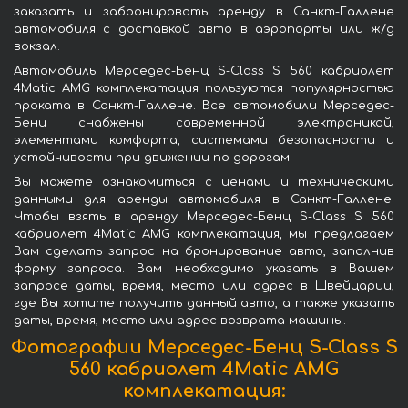
заказать и забронировать аренду в Санкт-Галлене
автомобиля с доставкой авто в аэропорты или ж/д
вокзал.
Автомобиль Мерседес-Бенц S-Class S 560 кабриолет
4Matic AMG комплекатация пользуются популярностью
проката в Санкт-Галлене. Все автомобили Мерседес-
Бенц снабжены современной электроникой,
элементами комфорта, системами безопасности и
устойчивости при движении по дорогам.
Вы можете ознакомиться с ценами и техническими
данными для аренды автомобиля в Санкт-Галлене.
Чтобы взять в аренду Мерседес-Бенц S-Class S 560
кабриолет 4Matic AMG комплекатация, мы предлагаем
Вам сделать запрос на бронирование авто, заполнив
форму запроса. Вам необходимо указать в Вашем
запросе даты, время, место или адрес в Швейцарии,
где Вы хотите получить данный авто, а также указать
даты, время, место или адрес возврата машины.
Фотографии Мерседес-Бенц S-Class S
560 кабриолет 4Matic AMG
комплекатация: