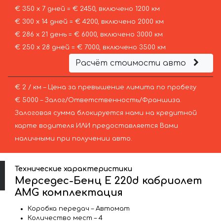
€ 350 х 7 дней = € 2450, включено 1200 км
€ 300 х 14 дней = € 4200, включено 2000 км
€ 286 х 21 день = € 6000, включено 3000 км
€ 250 х 28 дней = € 7000, включено 3500 км
Расчёт стоимости авто
€ 2 / км – Цена за превышение лимита по пробегу
€ 5000 – Залог/Ответственность/Франшиза.
Залоговая сумма блокируется нами на кредитной
карте водителя ИЛИ предоставляется Вами
наличными при получении авто.
Технические характеристики
Мерседес-Бенц E 220d кабриолет
AMG комплектация
Коробка передач – Автомат
Количество мест – 4