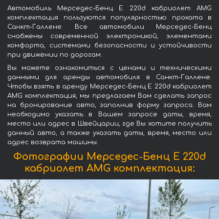
Автомобиль Мерседес-Бенц E 220d кабриолет AMG
комплектация пользуются популярностью проката в
Санкт-Галлене. Все автомобили Мерседес-Бенц
снабжены современной электроникой, элементами
комфорта, системами безопасности и устойчивости
при движении по дорогам.
Вы можете ознакомиться с ценами и техническими
данными для аренды автомобиля в Санкт-Галлене.
Чтобы взять в аренду Мерседес-Бенц E 220d кабриолет
AMG комплектация, мы предлагаем Вам сделать запрос
на бронирование авто, заполнив форму запроса. Вам
необходимо указать в Вашем запросе даты, время,
место или адрес в Швейцарии, где Вы хотите получить
данный авто, а также указать даты, время, место или
адрес возврата машины.
Фотографии Мерседес-Бенц E 220d
кабриолет AMG комплектация: