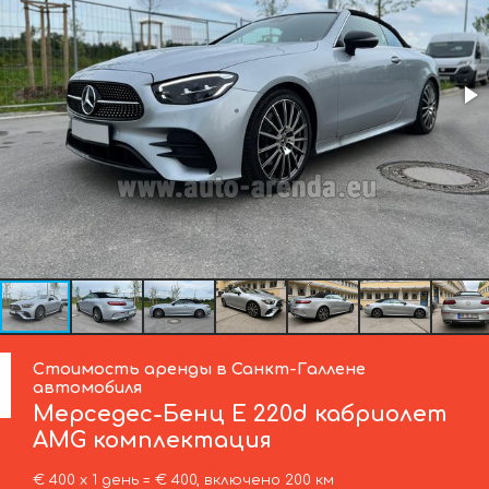
Стоимость аренды в Санкт-Галлене
автомобиля
Мерседес-Бенц
E 220d кабриолет
AMG комплектация
€ 400 х 1 день = € 400, включено 200 км