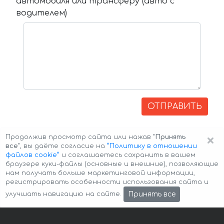
автомобиля или трансферу (авто с
водителем)
ОТПРАВИТЬ
×
Продолжив просмотр сайта или нажав
"Принять
все"
, вы даёте согласие на
”Политику в отношении
файлов cookie”
и соглашаетесь сохранить в вашем
браузере куки-файлы (основные и внешние), позволяющие
нам получать больше маркетинговой информации,
регистрировать особенности использования сайта и
Авторские права © 2026 Авто-Аренда
Cookie Policy
Принять все
улучшать навигацию на сайте.
Политика конфиденциальности