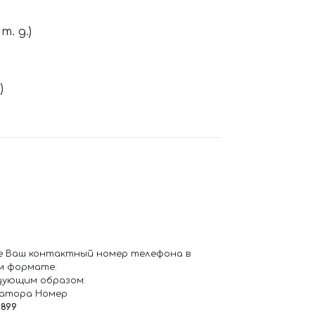
. д.)
)
е Ваш контактный номер телефона в
м формате.
дующим образом:
ратора Номер
6899