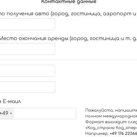
Контактные данные
о получения авто (город, гостиница, аэропорт и т
Место окончания аренды (город, гостиница и т. д.
 Е-маил
Пожалуйста, напишит
+49
полном международно
Формат выглядит сле
+Код_страны Код_опе
Например,
+49 176 2236