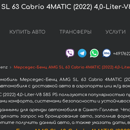
 63 Cabrio 4MATIC (2022) 4,0-Liter-
КУПИТЬ АВТО
ТРАНСФЕРЫ
УСЛУГИ
+491762
Benz
Мерседес-Бенц AMG SL 63 Cabrio 4MATIC (2022) 4,0-Lite
биль Мерседес-Бенц AMG SL 63 Cabrio 4MATIC (2022
автомобиля с доставкой авто в аэропорты или ж/д вок
(2022) 4,0-Liter-V8 585 PS пользуются популярностью
ами комфорта, системами безопасности и устойчивост
данными для аренды автомобиля в Санкт-Галлене. Что
ам сделать запрос на бронирование авто, заполнив фо
хотите получить данный авто, а также указать даты, 