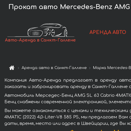
Прокат авто Mercedes-Benz AMG SL
АРЕНДА АВТО
Авто-Аренда в Санкт-Галлене
Аренда авто в Санкт-Галлене
Марка Mercedes-
Компания Авто-Аренда предлагает в аренду автомо
заказать и забронировать аренду в Санкт-Галлене 
Автомобиль Мерседес-Бенц AMG SL 63 Cabrio 4MATIC 
Бенц снабжены современной электроникой, элемент
Вы можете ознакомиться с ценами и техническими 
4MATIC (2022) 4,0-Liter-V8 585 PS, мы предлагаем В
даты, время, место или адрес в Швейцарии, где Вы 