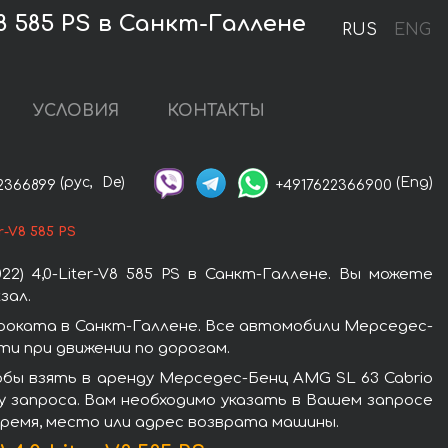
V8 585 PS в Санкт-Галлене
RUS
ENG
УСЛОВИЯ
КОНТАКТЫ
(рус,
De)
(Eng)
2366899
+4917622366900
r-V8 585 PS
) 4,0-Liter-V8 585 PS в Санкт-Галлене. Вы можете
зал.
 проката в Санкт-Галлене. Все автомобили Мерседес-
и при движении по дорогам.
бы взять в аренду Мерседес-Бенц AMG SL 63 Cabrio
рму запроса. Вам необходимо указать в Вашем запросе
время, место или адрес возврата машины.