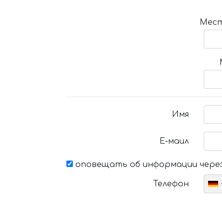
Мест
Имя
Е-маил
оповещать об информации через
Телефон