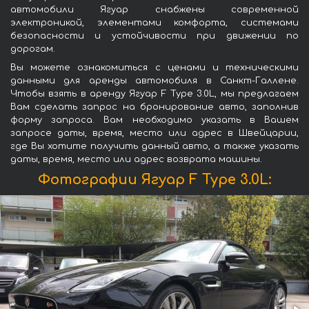
автомобили Ягуар снабжены современной
электроникой, элементами комфорта, системами
безопасности и устойчивости при движении по
дорогам.
Вы можете ознакомиться с ценами и техническими
данными для аренды автомобиля в Санкт-Галлене.
Чтобы взять в аренду Ягуар F Type 3.0L, мы предлагаем
Вам сделать запрос на бронирование авто, заполнив
форму запроса. Вам необходимо указать в Вашем
запросе даты, время, место или адрес в Швейцарии,
где Вы хотите получить данный авто, а также указать
даты, время, место или адрес возврата машины.
Фотографии Ягуар F Type 3.0L: