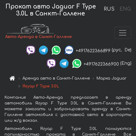
Прокат авто Jaguar F Type
RUS
ENG
3.0L в Санкт-Галлене
Авто-Аренда в Санкт-Галлене
(рус,
De)
+4917622366899
(Eng)
+4917622366900
Аренда авто в Санкт-Галлене
Марка Jaguar
Ягуар F Type 3.0L
Компания Авто-Аренда предлагает в аренду
автомобиль Ягуар F Type 3.0L в Санкт-Галлене. Вы
можете заказать и забронировать аренду в Санкт-
Галлене автомобиля с доставкой авто в аэропорты
или ж/д вокзал.
Автомобиль Ягуар F Type 3.0L пользуются
популярностью проката в Санкт-Галлене. Все