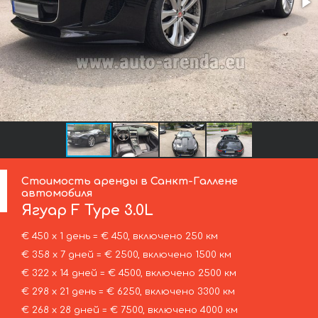
Стоимость аренды в Санкт-Галлене
автомобиля
Ягуар
F Type 3.0L
€ 450 х 1 день = € 450, включено 250 км
€ 358 х 7 дней = € 2500, включено 1500 км
€ 322 х 14 дней = € 4500, включено 2500 км
€ 298 х 21 день = € 6250, включено 3300 км
€ 268 х 28 дней = € 7500, включено 4000 км