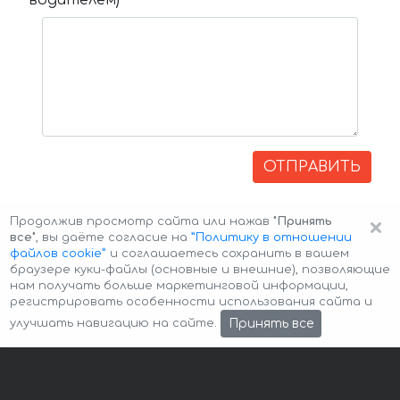
водителем)
ОТПРАВИТЬ
×
Продолжив просмотр сайта или нажав
"Принять
все"
, вы даёте согласие на
”Политику в отношении
файлов cookie”
и соглашаетесь сохранить в вашем
браузере куки-файлы (основные и внешние), позволяющие
нам получать больше маркетинговой информации,
регистрировать особенности использования сайта и
Авторские права © 2026 Авто-Аренда
Cookie Policy
Принять все
улучшать навигацию на сайте.
Политика конфиденциальности