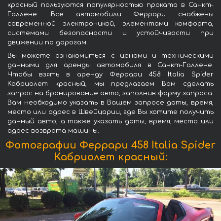
красный пользуются популярностью проката в Санкт-
Галлене. Все автомобили Феррари снабжены
современной электроникой, элементами комфорта,
системами безопасности и устойчивости при
движении по дорогам.
Вы можете ознакомиться с ценами и техническими
данными для аренды автомобиля в Санкт-Галлене.
Чтобы взять в аренду Феррари 458 Italia Spider
Кабриолет красный, мы предлагаем Вам сделать
запрос на бронирование авто, заполнив форму запроса.
Вам необходимо указать в Вашем запросе даты, время,
место или адрес в Швейцарии, где Вы хотите получить
данный авто, а также указать даты, время, место или
адрес возврата машины.
Фотографии Феррари 458 Italia Spider
Кабриолет красный: