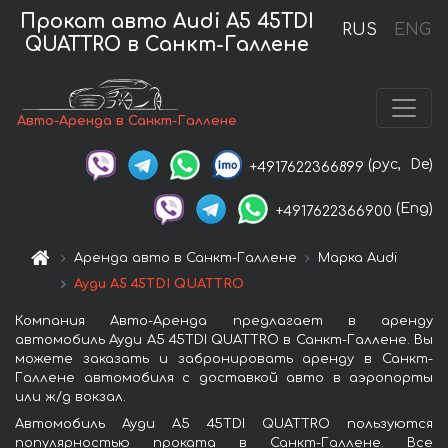
Прокат авто Audi A5 45TDI
RUS
ENG
QUATTRO в Санкт-Галлене
Авто-Аренда в Санкт-Галлене
(рус,
De)
+4917622366899
(Eng)
+4917622366900
Аренда авто в Санкт-Галлене
Марка Audi
Ауди A5 45TDI QUATTRO
Компания Авто-Аренда предлагает в аренду
автомобиль Ауди A5 45TDI QUATTRO в Санкт-Галлене. Вы
можете заказать и забронировать аренду в Санкт-
Галлене автомобиля с доставкой авто в аэропорты
или ж/д вокзал.
Автомобиль Ауди A5 45TDI QUATTRO пользуются
популярностью проката в Санкт-Галлене. Все