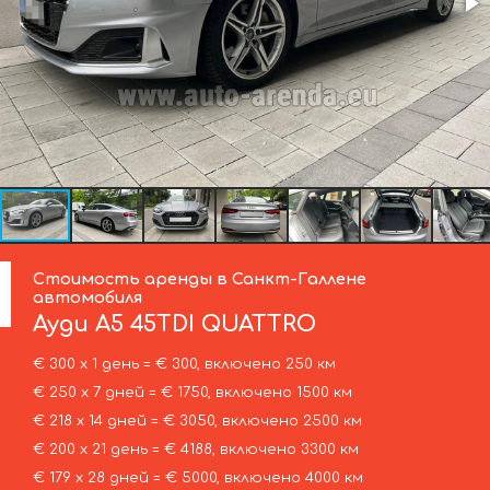
Стоимость аренды в Санкт-Галлене
автомобиля
Ауди
A5 45TDI QUATTRO
€ 300 х 1 день = € 300, включено 250 км
€ 250 х 7 дней = € 1750, включено 1500 км
€ 218 х 14 дней = € 3050, включено 2500 км
€ 200 х 21 день = € 4188, включено 3300 км
€ 179 х 28 дней = € 5000, включено 4000 км