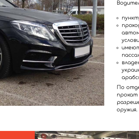
Водител
пункт
прохо
автом
услови
имеют
пасса
владею
украи
арабс
По отде
прокат
разреш
оружия.