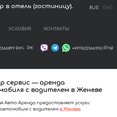
 в отель (гостиницу).
RUS
ENG
УСЛОВИЯ
КОНТАКТЫ
(рус,
De)
(Eng)
2366899
+4917622366900
р сервис — аренда
мобиля с водителем в Женеве
я Авто-Аренда предоставляет услуги
 автомобиля с водителем
в Женеве
.