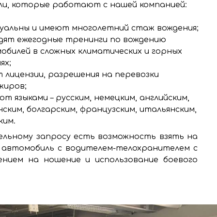
и, которые работают с нашей компанией:
уальны и имеют многолетний стаж вождения;
дят ежегодные тренинги по вождению
обилей в сложных климатических и горных
ях;
 лицензии, разрешения на перевозки
жиров;
т языками – русским, немецким, английским,
нским, болгарским, французским, итальянским,
ким.
льному запросу есть возможность взять на
 автомобиль с водителем-телохранителем с
ением на ношение и использование боевого