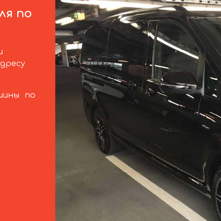
ля по
и
дресу
шины по