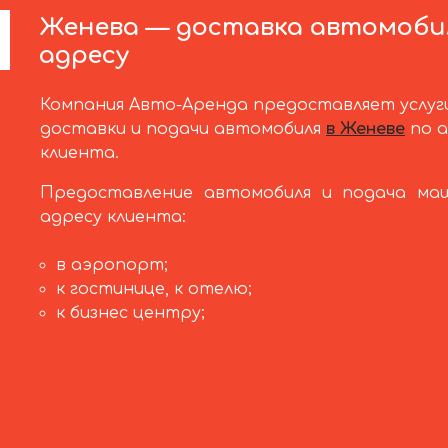
Женева — доставка автомоби
адресу
Компания Авто-Аренда предоставляет услуг
доставки и подачи автомобиля
в Женеве
по а
клиента.
Предоставление автомобиля и подача ма
адресу клиента:
в аэропорт;
к гостинице, к отелю;
к бизнес центру;