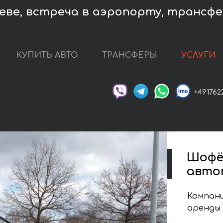
ве, встреча в аэропорту, трансфер
КУПИТЬ АВТО
ТРАНСФЕРЫ
УСЛУГИ
+491762
Шофё
авто
Компани
аренды