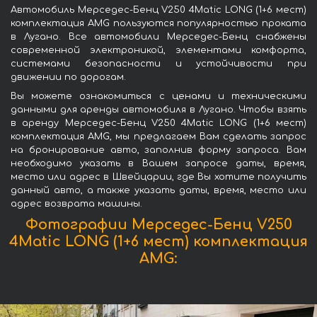
Автомобиль Мерседес-Бенц V250 4Matic LONG (1+6 мест)
комплектация AMG пользуются популярностью проката
в Лугано. Все автомобили Мерседес-Бенц снабжены
современной электроникой, элементами комфорта,
системами безопасности и устойчивости при
движении по дорогам.
Вы можете ознакомиться с ценами и техническими
данными для аренды автомобиля в Лугано. Чтобы взять
в аренду Мерседес-Бенц V250 4Matic LONG (1+6 мест)
комплектация AMG, мы предлагаем Вам сделать запрос
на бронирование авто, заполнив форму запроса. Вам
необходимо указать в Вашем запросе даты, время,
место или адрес в Швейцарии, где Вы хотите получить
данный авто, а также указать даты, время, место или
адрес возврата машины.
Фотографии Мерседес-Бенц V250
4Matic LONG (1+6 мест) комплектация
AMG: