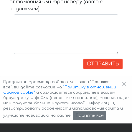
автомобиля или трансферу (авто с
водителем)
ОТПРАВИТЬ
×
Продолжив просмотр сайта или нажав
"Принять
все"
, вы даёте согласие на
”Политику в отношении
файлов cookie”
и соглашаетесь сохранить в вашем
браузере куки-файлы (основные и внешние), позволяющие
нам получать больше маркетинговой информации,
регистрировать особенности использования сайта и
Авторские права © 2026 Авто-Аренда
Cookie Policy
Принять все
улучшать навигацию на сайте.