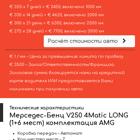
€ 350 х 7 дней = € 2450, включено 1000 км
€ 330 х 14 дней = € 4620, включено 2000 км
€ 300 х 21 день = € 6300, включено 2500 км
€ 275 х 28 дней = € 7700, включено 3000 км
Расчёт стоимости авто
€ 1 / км – Цена за превышение лимита по пробегу
€ 3500 – Залог/Ответственность/Франшиза.
Залоговая сумма блокируется нами на кредитной
карте водителя ИЛИ предоставляется Вами
наличными при получении авто.
Технические характеристики
Мерседес-Бенц V250 4Matic LONG
(1+6 мест) комплектация AMG
Коробка передач – Автомат
Количество мест – 7