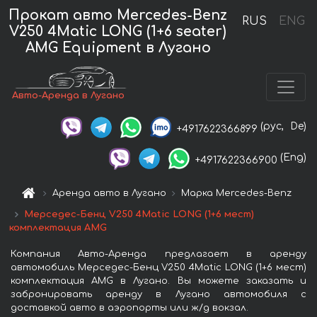
Прокат авто Mercedes-Benz
RUS
ENG
V250 4Matic LONG (1+6 seater)
AMG Equipment в Лугано
Авто-Аренда в Лугано
(рус,
De)
+4917622366899
(Eng)
+4917622366900
Аренда авто в Лугано
Марка Mercedes-Benz
Мерседес-Бенц V250 4Matic LONG (1+6 мест)
комплектация AMG
Компания Авто-Аренда предлагает в аренду
автомобиль Мерседес-Бенц V250 4Matic LONG (1+6 мест)
комплектация AMG в Лугано. Вы можете заказать и
забронировать аренду в Лугано автомобиля с
доставкой авто в аэропорты или ж/д вокзал.