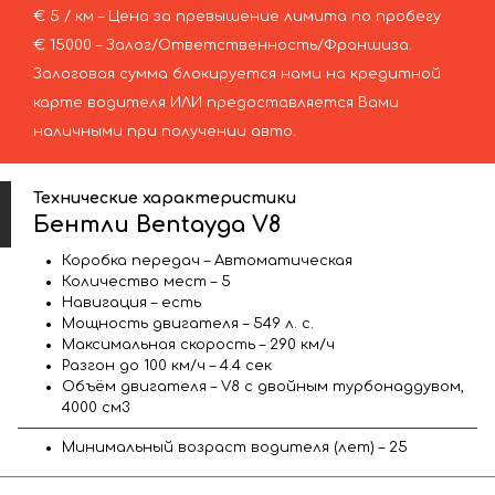
€ 5 / км – Цена за превышение лимита по пробегу
€ 15000 – Залог/Ответственность/Франшиза.
Залоговая сумма блокируется нами на кредитной
карте водителя ИЛИ предоставляется Вами
наличными при получении авто.
Технические характеристики
Бентли Bentayga V8
Коробка передач – Автоматическая
Количество мест – 5
Навигация – есть
Мощность двигателя – 549 л. с.
Максимальная скорость – 290 км/ч
Разгон до 100 км/ч – 4.4 сек
Объём двигателя – V8 с двойным турбонаддувом,
4000 см3
Минимальный возраст водителя (лет) – 25