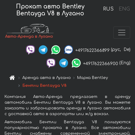
Прокат авто Bentley
RUS
ENG
Bentayga V8 в Лугано
Авто-Аренда в Лугано
(рус,
De)
+4917622366899
(Eng)
+4917622366900
Аренда авто в Лугано
Марка Bentley
Бентли Bentayga V8
Компания Авто-Аренда предлагает в аренду
автомобиль Бентли Bentayga V8 в Лугано. Вы можете
заказать и забронировать аренду в Лугано автомобиля
с доставкой авто в аэропорты или ж/д вокзал.
Автомобиль Бентли Bentayga V8 пользуются
популярностью проката в Лугано. Все автомобили
Бентли снабжены современной электроникой,