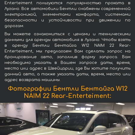
Enterteiment пользуются популярностью проката в
Лугано. Все автомобили Бентли снабжены современной
электроникой, элементами комфорта, системами
безопасности и устойчивости при движении по
дорогам.
Вы можете ознакомиться с ценами и техническими
данными для аренды автомобиля в Лугано. Чтобы взять
в аренду Бентли Бентайга W12 NAIM 22 Rear-
Enterteiment, мы предлагаем Вам сделать запрос на
бронирование авто, заполнив форму запроса. Вам
необходимо указать в Вашем запросе даты, время,
место или адрес в Швейцарии, где Вы хотите получить
данный авто, а также указать даты, время, место или
адрес возврата машины.
Фотографии Бентли Бентайга W12
NAIM 22 Rear-Enterteiment: