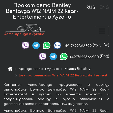
Прокат авто Bentley
RUS
ENG
Bentayga W12 NAIM 22 Rear-
Enterteiment в Лугано
Авто-Аренда в Лугано
(рус,
De)
+4917622366899
(Eng)
+4917622366900
Аренда авто в Лугано
Марка Bentley
Бентли Бентайга W12 NAIM 22 Rear-Enterteiment
Компания Авто-Аренда предлагает в аренду
автомобиль Бентли Бентайга W12 NAIM 22 Rear-
Enterteiment в Лугано. Вы можете заказать и
забронировать аренду в Лугано автомобиля с
доставкой авто в аэропорты или ж/д вокзал.
Автомобиль Бентли Бентайга W12 NAIM 22 Rear-