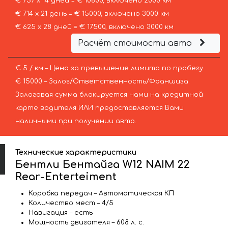
€ 757 х 14 дней = € 10600, включено 2000 км
€ 714 х 21 день = € 15000, включено 3000 км
€ 625 х 28 дней = € 17500, включено 3000 км
Расчёт стоимости авто
€ 5 / км – Цена за превышение лимита по пробегу
€ 15000 – Залог/Ответственность/Франшиза.
Залоговая сумма блокируется нами на кредитной
карте водителя ИЛИ предоставляется Вами
наличными при получении авто.
Технические характеристики
Бентли Бентайга W12 NAIM 22
Rear-Enterteiment
Коробка передач – Автоматическая КП
Количество мест – 4/5
Навигация – есть
Мощность двигателя – 608 л. с.