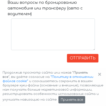
Ваши вопросы по бронированию
автомобиля или трансферу (авто с
водителем)
ОТПРАВИТЬ
×
Продолжив просмотр сайта или нажав
"Принять
все"
, вы даёте согласие на
”Политику в отношении
файлов cookie”
и соглашаетесь сохранить в вашем
браузере куки-файлы (основные и внешние), позволяющие
нам получать больше маркетинговой информации,
регистрировать особенности использования сайта и
Авторские права © 2026 Авто-Аренда
Cookie Policy
Принять все
улучшать навигацию на сайте.