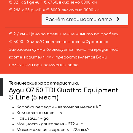
€ 321 х 21 день = € 6750, включено 3000 км
€ 286 х 28 дней = € 8000, включено 3000 км
Расчёт стоимости авто
€ 2 / км – Цена за превышение лимита по пробегу
€ 5000 – Залог/Ответственность/Франшиза.
Залоговая сумма блокируется нами на кредитной
карте водителя ИЛИ предоставляется Вами
наличными при получении авто.
Технические характеристики
Ауди Q7 50 TDI Quattro Equipment
S-Line (5 мест)
Коробка передач – Автоматическая КП
Количество мест – 5
Навигация – да
Мощность двигателя – 272 л. с.
Максимальная скорость – 225 км/ч