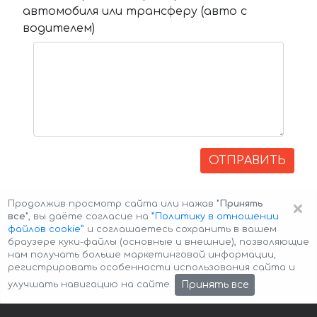
автомобиля или трансферу (авто с
водителем)
ОТПРАВИТЬ
×
Продолжив просмотр сайта или нажав
"Принять
все"
, вы даёте согласие на
”Политику в отношении
файлов cookie”
и соглашаетесь сохранить в вашем
браузере куки-файлы (основные и внешние), позволяющие
нам получать больше маркетинговой информации,
регистрировать особенности использования сайта и
Авторские права © 2026 Авто-Аренда
Cookie Policy
Принять все
улучшать навигацию на сайте.