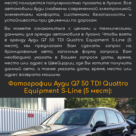
мест) пользуются популярностью проката в Лугано. Все
автомобили Ауди снабжены современной электроникой,
элементами комфорта, системами безопасности и
устойчивости при движении по дорогам.
Вы можете ознакомиться с ценами и техническими
данными для аренды автомобиля в Лугано. Чтобы взять
в аренду Ауди Q7 50 TDI Quattro Equipment S-Line (5
мест), мы предлагаем Вам сделать запрос на
бронирование авто, заполнив форму запроса. Вам
необходимо указать в Вашем запросе даты, время,
место или адрес в Швейцарии, где Вы хотите получить
данный авто, а также указать даты, время, место или
адрес возврата машины.
Фотографии Ауди Q7 50 TDI Quattro
Equipment S-Line (5 мест):