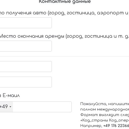
Контактные данные
о получения авто (город, гостиница, аэропорт и т
Место окончания аренды (город, гостиница и т. д.
 Е-маил
Пожалуйста, напишит
+49
полном международно
Формат выглядит сле
+Код_страны Код_опе
Например,
+49 176 2236