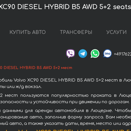
XC90 DIESEL HYBRID B5 AWD 5+2 seat
КУПИТЬ АВТО
ТРАНСФЕРЫ
УСЛУГИ
+491762
90 DIESEL HYBRID B5 AWD 5+2 мест
биль Volvo XC90 DIESEL HYBRID B5 AWD 5+2 мест в Лю
ы или ж/д вокзал.
2 мест пользуются популярностью проката в Люце
зопасности и устойчивости при движении по дорогам.
 данными для аренды автомобиля в Люцерне. Чтобы
онирование авто, заполнив форму запроса. Вам необ
ный авто, а также указать даты, время, место или ад