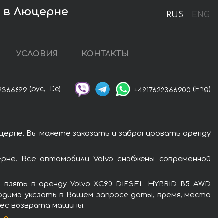
s в Люцерне
RUS
ENG
УСЛОВИЯ
КОНТАКТЫ
(рус,
De)
(Eng)
2366899
+4917622366900
церне. Вы можете заказать и забронировать аренду
рне. Все автомобили Volvo снабжены современной
 взять в аренду Volvo XC90 DIESEL HYBRID B5 AWD
ходимо указать в Вашем запросе даты, время, место
рес возврата машины.