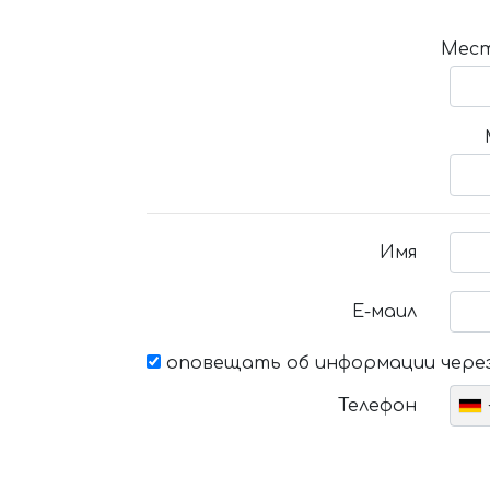
Мест
Имя
Е-маил
оповещать об информации через
Телефон