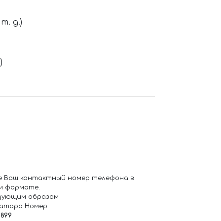
. д.)
)
е Ваш контактный номер телефона в
м формате.
дующим образом:
ратора Номер
6899