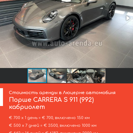
Стоимость аренды в Люцерне автомобиля
Порше
CARRERA S 911 (992)
кабриолет
€ 700 х 1 день = € 700, включено 150 км
€ 500 х 7 дней = € 3500, включено 1000 км