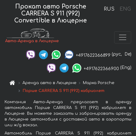
Прокат авто Porsche
RUS
ENG
CARRERA S 911 (992)
Convertible в Люцерне
Авто-Аренда в Люцерне
(рус,
De)
+4917622366899
(Eng)
+4917622366900
Аренда авто в Люцерне
Марка Porsche
Порше CARRERA S 911 (992) кабриолет
Компания Авто-Аренда предлагает в аренду
автомобиль Порше CARRERA S 911 (992) кабриолет в
Люцерне. Вы можете заказать и забронировать аренду
в Люцерне автомобиля с доставкой авто в аэропорты
или ж/д вокзал.
Автомобиль Порше CARRERA S 911 (992) кабриолет