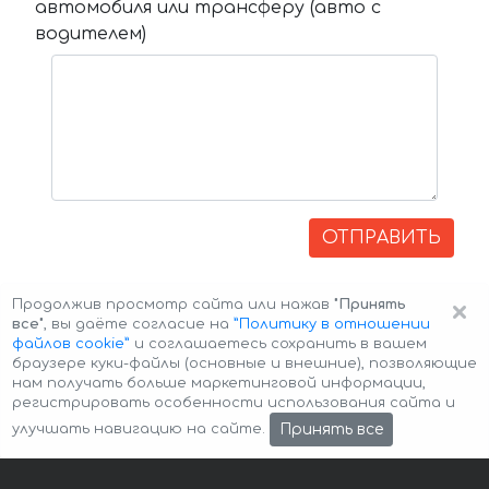
автомобиля или трансферу (авто с
водителем)
ОТПРАВИТЬ
×
Продолжив просмотр сайта или нажав
"Принять
все"
, вы даёте согласие на
”Политику в отношении
файлов cookie”
и соглашаетесь сохранить в вашем
браузере куки-файлы (основные и внешние), позволяющие
нам получать больше маркетинговой информации,
регистрировать особенности использования сайта и
Авторские права © 2026 Авто-Аренда
Cookie Policy
Принять все
улучшать навигацию на сайте.