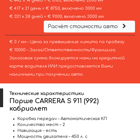
€ 442 х 14 дней = € 6183, включено 2000 км
€ 417 х 21 день = € 8750, включено 3000 км
€ 321 х 28 дней = € 9000, включено 3000 км
Расчёт стоимости авто
€ 3 / км – Цена за превышение лимита по пробегу
€ 10000 – Залог/Ответственность/Франшиза.
Залоговая сумма блокируется нами на кредитной
карте водителя ИЛИ предоставляется Вами
наличными при получении авто.
Технические характеристики
Порше CARRERA S 911 (992)
кабриолет
Коробка передач – Автоматическая КП
Количество мест – 2
Навигация – есть
Мощность двигателя – 450 л. с.