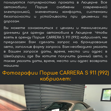
пользуются популярностью проката в Люцерне. Все
автомобили Порше снабжены современной
электроникой, элементами комфорта, системами
безопасности и устойчивости при движении по
дорогам.
Вы можете ознакомиться с ценами и техническими
данными для аренды автомобиля в Люцерне. Чтобы
взять в аренду Порше CARRERA S 911 (992) кабриолет, мы
предлагаем Вам сделать запрос на бронирование
авто, заполнив форму запроса. Вам необходимо указать
в Вашем запросе даты, время, место или адрес в
Швейцарии, где Вы хотите получить данный авто, а
также указать даты, время, место или адрес возврата
машины.
Фотографии Порше CARRERA S 911 (992)
кабриолет: