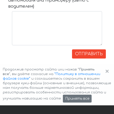
автомобиля или трансферу (авто с
водителем)
ОТПРАВИТЬ
×
Продолжив просмотр сайта или нажав
"Принять
все"
, вы даёте согласие на
”Политику в отношении
файлов cookie”
и соглашаетесь сохранить в вашем
браузере куки-файлы (основные и внешние), позволяющие
нам получать больше маркетинговой информации,
регистрировать особенности использования сайта и
Авторские права © 2026 Авто-Аренда
Cookie Policy
Принять все
улучшать навигацию на сайте.
Политика конфиденциальности