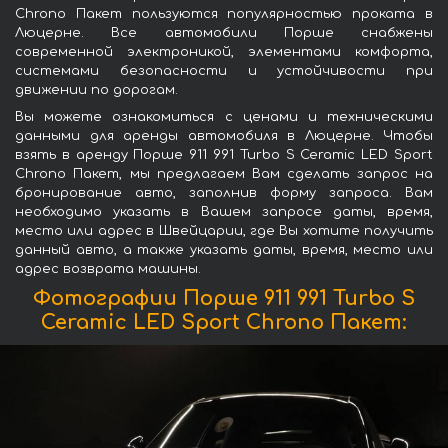
Chrono Пакет пользуются популярностью проката в
Люцерне. Все автомобили Порше снабжены
современной электроникой, элементами комфорта,
системами безопасности и устойчивости при
движении по дорогам.
Вы можете ознакомиться с ценами и техническими
данными для аренды автомобиля в Люцерне. Чтобы
взять в аренду Порше 911 991 Turbo S Ceramic LED Sport
Chrono Пакет, мы предлагаем Вам сделать запрос на
бронирование авто, заполнив форму запроса. Вам
необходимо указать в Вашем запросе даты, время,
место или адрес в Швейцарии, где Вы хотите получить
данный авто, а также указать даты, время, место или
адрес возврата машины.
Фотографии Порше 911 991 Turbo S
Ceramic LED Sport Chrono Пакет: