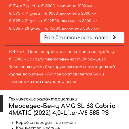
€ 714 х 7 дней = € 5000, включено 1000 км
€ 595 х 14 дней = € 8333, включено 2000 км
€ 595 х 21 день = € 12500, включено 3000 км
€ 536 х 28 дней = € 15000, включено 3500 км
Расчёт стоимости авто
€ 4 / км – Цена за превышение лимита по пробегу
€ 10000 – Залог/Ответственность/Франшиза.
Залоговая сумма блокируется нами на кредитной
карте водителя ИЛИ предоставляется Вами
наличными при получении авто.
Технические характеристики
Мерседес-Бенц AMG SL 63 Cabrio
4MATIC (2022) 4,0-Liter-V8 585 PS
Коробка передач – автомат
Количество мест – 4