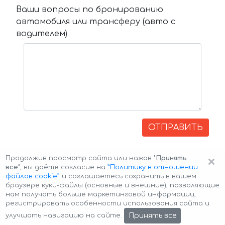
Ваши вопросы по бронированию
автомобиля или трансферу (авто с
водителем)
ОТПРАВИТЬ
×
Продолжив просмотр сайта или нажав
"Принять
все"
, вы даёте согласие на
”Политику в отношении
файлов cookie”
и соглашаетесь сохранить в вашем
браузере куки-файлы (основные и внешние), позволяющие
нам получать больше маркетинговой информации,
регистрировать особенности использования сайта и
Авторские права © 2026 Авто-Аренда
Cookie Policy
Принять все
улучшать навигацию на сайте.