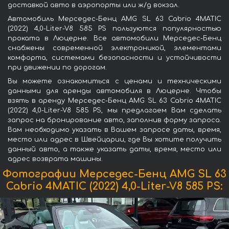
доставкой авто в аэропорты или ж/д вокзал.
Автомобиль Мерседес-Бенц AMG SL 63 Cabrio 4MATIC
(2022) 4,0-Liter-V8 585 PS пользуются популярностью
проката в Люцерне. Все автомобили Мерседес-Бенц
снабжены современной электроникой, элементами
комфорта, системами безопасности и устойчивости
при движении по дорогам.
Вы можете ознакомиться с ценами и техническими
данными для аренды автомобиля в Люцерне. Чтобы
взять в аренду Мерседес-Бенц AMG SL 63 Cabrio 4MATIC
(2022) 4,0-Liter-V8 585 PS, мы предлагаем Вам сделать
запрос на бронирование авто, заполнив форму запроса.
Вам необходимо указать в Вашем запросе даты, время,
место или адрес в Швейцарии, где Вы хотите получить
данный авто, а также указать даты, время, место или
адрес возврата машины.
Фотографии Мерседес-Бенц AMG SL 63
Cabrio 4MATIC (2022) 4,0-Liter-V8 585 PS: