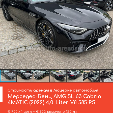
Стоимость аренды в Люцерне автомобиля
Мерседес-Бенц
AMG SL 63 Cabrio
4MATIC (2022) 4,0-Liter-V8 585 PS
€ 900 х 1 день = € 900, включено 150 км