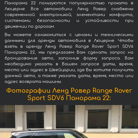
Панорама 22 пользуются популярностью проката в
Люцерне. Все автомобили Ленд Ровер снабжены
современной электроникой, элементами комфорта,
системами безопасности и устойчивости при
движении по дорогам.
Вы можете ознакомиться с ценами и техническими
данными для аренды автомобиля в Люцерне. Чтобы
взять в аренду Ленд Ровер Range Rover Sport SDV6
Панорама 22, мы предлагаем Вам сделать запрос на
бронирование авто, заполнив форму запроса. Вам
необходимо указать в Вашем запросе даты, время,
место или адрес в Швейцарии, где Вы хотите получить
данный авто, а также указать даты, время, место или
адрес возврата машины.
Фотографии Ленд Ровер Range Rover
Sport SDV6 Панорама 22: