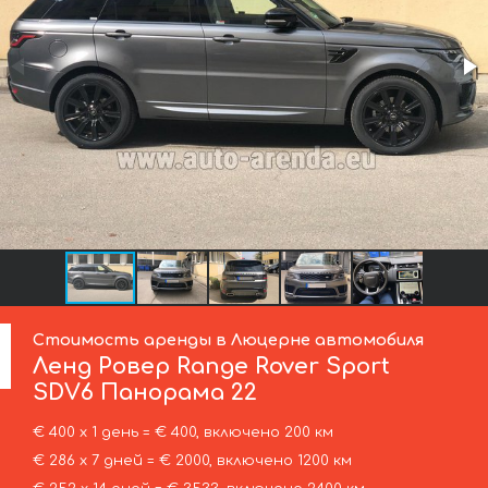
Стоимость аренды в Люцерне автомобиля
Ленд Ровер
Range Rover Sport
SDV6 Панорама 22
€ 400 х 1 день = € 400, включено 200 км
€ 286 х 7 дней = € 2000, включено 1200 км