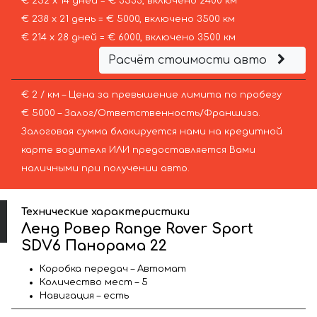
€ 252 х 14 дней = € 3533, включено 2400 км
€ 238 х 21 день = € 5000, включено 3500 км
€ 214 х 28 дней = € 6000, включено 3500 км
Расчёт стоимости авто
€ 2 / км – Цена за превышение лимита по пробегу
€ 5000 – Залог/Ответственность/Франшиза.
Залоговая сумма блокируется нами на кредитной
карте водителя ИЛИ предоставляется Вами
наличными при получении авто.
Технические характеристики
Ленд Ровер Range Rover Sport
SDV6 Панорама 22
Коробка передач – Автомат
Количество мест – 5
Навигация – есть