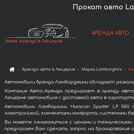
Прокат авто Lam
АРЕНДА АВТО
Авто-Аренда в Люцерне
Аренда авто в Люцерне
Марка Lamborghini
Ла
Автомобили бренда Ламборджини обладают уникаль
Компания Авто-Аренда предлагает в аренду авто
Люцерне автомобиля с доставкой авто в аэропорты 
Автомобиль Ламборгини Huracan Spyder LP 580 
электроникой, элементами комфорта, системами бе
Вы можете ознакомиться с ценами и техническими 
предлагаем Вам сделать запрос на бронирование а