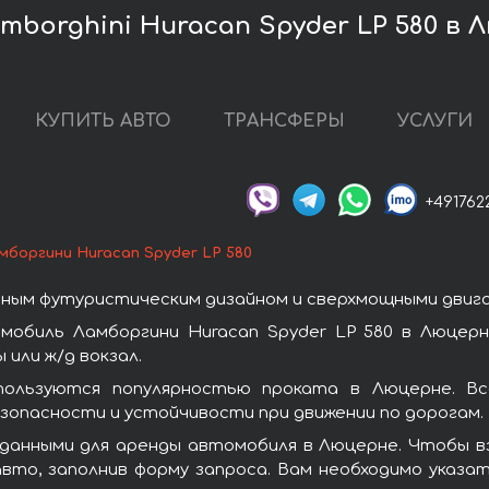
borghini Huracan Spyder LP 580 в 
КУПИТЬ АВТО
ТРАНСФЕРЫ
УСЛУГИ
+491762
мборгини Huracan Spyder LP 580
ным футуристическим дизайном и сверхмощными двиг
мобиль Ламборгини Huracan Spyder LP 580 в Люцерн
или ж/д вокзал.
пользуются популярностью проката в Люцерне. В
зопасности и устойчивости при движении по дорогам.
данными для аренды автомобиля в Люцерне. Чтобы взя
вто, заполнив форму запроса. Вам необходимо указат