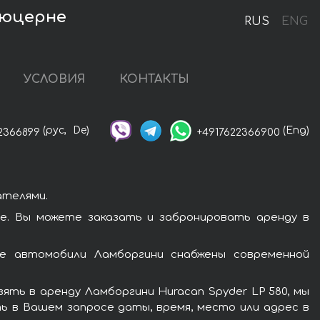
Люцерне
RUS
ENG
УСЛОВИЯ
КОНТАКТЫ
(рус,
De)
(Eng)
2366899
+4917622366900
ателями.
е. Вы можете заказать и забронировать аренду в
се автомобили Ламборгини снабжены современной
ть в аренду Ламборгини Huracan Spyder LP 580, мы
ь в Вашем запросе даты, время, место или адрес в