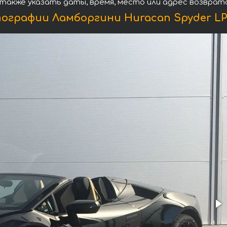
 также указать даты, время, место или адрес возврат
ографии Ламборгини Huracan Spyder LP 