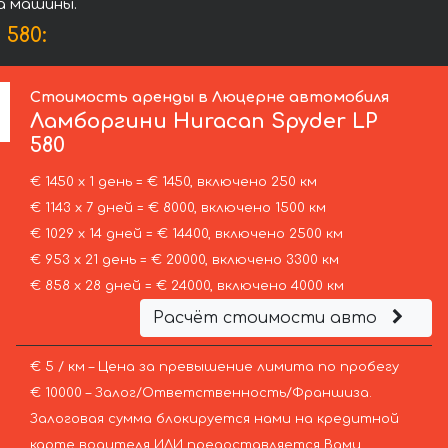
а машины.
580:
Стоимость аренды в Люцерне автомобиля
Ламборгини
Huracan Spyder LP
580
€ 1450 х 1 день = € 1450, включено 250 км
€ 1143 х 7 дней = € 8000, включено 1500 км
€ 1029 х 14 дней = € 14400, включено 2500 км
€ 953 х 21 день = € 20000, включено 3300 км
€ 858 х 28 дней = € 24000, включено 4000 км
Расчёт стоимости авто
€ 5 / км – Цена за превышение лимита по пробегу
€ 10000 – Залог/Ответственность/Франшиза.
Залоговая сумма блокируется нами на кредитной
карте водителя ИЛИ предоставляется Вами