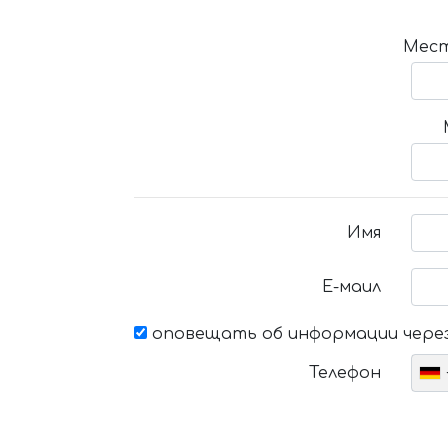
Мест
Имя
Е-маил
оповещать об информации через
Телефон