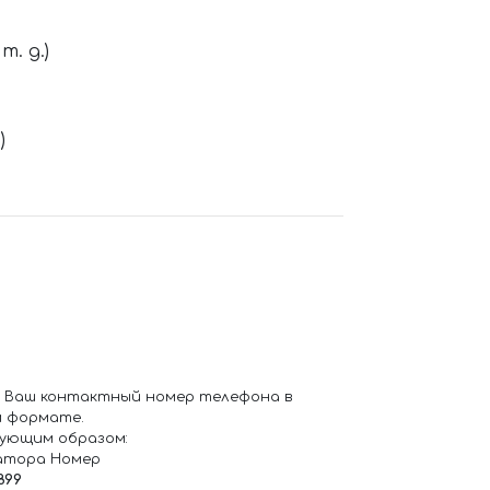
. д.)
)
 Ваш контактный номер телефона в
 формате.
ующим образом:
атора Номер
899