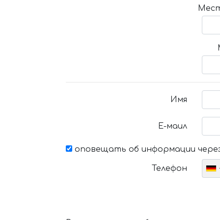
Мест
Имя
Е-маил
оповещать об информации через
Телефон