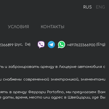
RUS
ENG
УСЛОВИЯ
КОНТАКТЫ
(рус,
De)
(Eng)
2366899
+4917622366900
ть и забронировать аренду в Люцерне автомобиля с
и снабжены современной электроникой, элементами
ть в аренду Феррари Portofino, мы предлагаем Вам
 даты, время, место или адрес в Швейцарии, где Вы