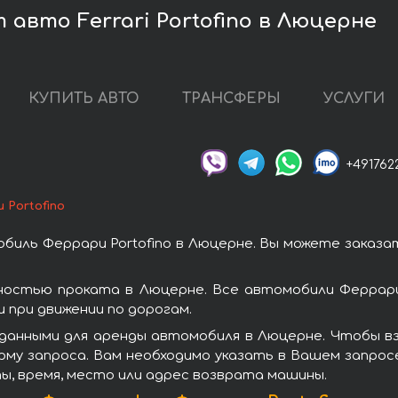
 авто Ferrari Portofino в Люцерне
КУПИТЬ АВТО
ТРАНСФЕРЫ
УСЛУГИ
+491762
 Portofino
биль Феррари Portofino в Люцерне. Вы можете заказа
рностью проката в Люцерне. Все автомобили Феррар
при движении по дорогам.
данными для аренды автомобиля в Люцерне. Чтобы взя
рму запроса. Вам необходимо указать в Вашем запросе
ы, время, место или адрес возврата машины.