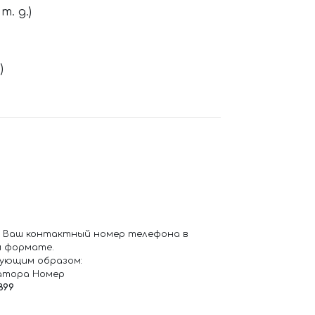
. д.)
)
 Ваш контактный номер телефона в
 формате.
ующим образом:
атора Номер
899