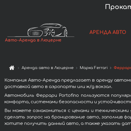
Прокат
АРЕНДА АВТО
Авто-Аренда в Люцерне
Аренда авто в Люцерне
Марка Ferrari
Феррари
Компания Авто-Аренда предлагает в аренду автомо
доставкой авто в аэропорты или ж/д вокзал.
Автомобиль Феррари Portofino пользуются популя
комфорта, системами безопасности и устойчивости 
Вы можете ознакомиться с ценами и техническими 
сделать запрос на бронирование авто, заполнив фо
хотите получить данный авто, а также указать дат