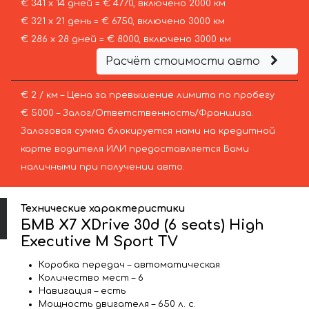
€ 341 х 14 дней = € 4770, включено 2000 км
€ 321 х 21 день = € 6750, включено 3000 км
€ 286 х 28 дней = € 8000, включено 3000 км
Расчёт стоимости авто
€ 2 / км – Цена за превышение лимита по пробегу
€ 5000 – Залог/Ответственность/Франшиза.
Залоговая сумма блокируется нами на кредитной
карте водителя ИЛИ предоставляется Вами
наличными при получении авто.
Технические характеристики
БМВ X7 XDrive 30d (6 seats) High
Executive M Sport TV
Коробка передач – автоматическая
Количество мест – 6
Навигация – есть
Мощность двигателя – 650 л. с.