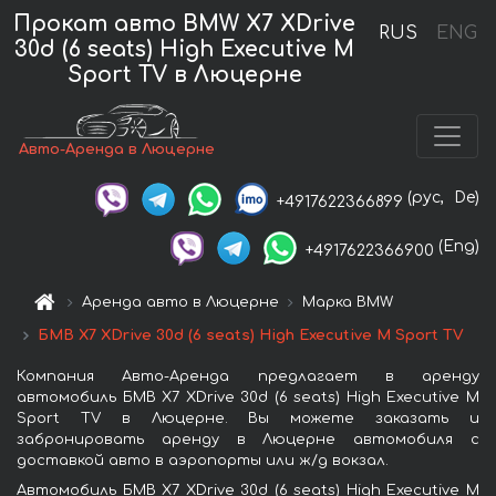
Прокат авто BMW X7 XDrive
RUS
ENG
30d (6 seats) High Executive M
Sport TV в Люцерне
Авто-Аренда в Люцерне
(рус,
De)
+4917622366899
(Eng)
+4917622366900
Аренда авто в Люцерне
Марка BMW
БМВ X7 XDrive 30d (6 seats) High Executive M Sport TV
Компания Авто-Аренда предлагает в аренду
автомобиль БМВ X7 XDrive 30d (6 seats) High Executive M
Sport TV в Люцерне. Вы можете заказать и
забронировать аренду в Люцерне автомобиля с
доставкой авто в аэропорты или ж/д вокзал.
Автомобиль БМВ X7 XDrive 30d (6 seats) High Executive M