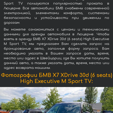
Sport TV пользуются популярностью проката в
Люцерне. Все автомобили БМВ снабжены современной
электроникой, элементами комфорта, системами
безопасности и устойчивости при движении по
дорогам.
Вы можете ознакомиться с ценами и техническими
данными для аренды автомобиля в Люцерне. Чтобы
взять в аренду БМВ X7 XDrive 30d (6 seats) High Executive
M Sport TV, мы предлагаем Вам сделать запрос на
бронирование авто, заполнив форму запроса. Вам
необходимо указать в Вашем запросе даты, время,
место или адрес в Швейцарии, где Вы хотите получить
данный авто, а также указать даты, время, место или
адрес возврата машины.
Фотографии БМВ X7 XDrive 30d (6 seats)
High Executive M Sport TV: