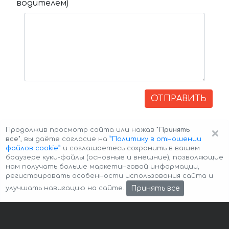
водителем)
ОТПРАВИТЬ
×
Продолжив просмотр сайта или нажав
"Принять
все"
, вы даёте согласие на
”Политику в отношении
файлов cookie”
и соглашаетесь сохранить в вашем
браузере куки-файлы (основные и внешние), позволяющие
нам получать больше маркетинговой информации,
регистрировать особенности использования сайта и
Авторские права © 2026 Авто-Аренда
Cookie Policy
Принять все
улучшать навигацию на сайте.
Политика конфиденциальности