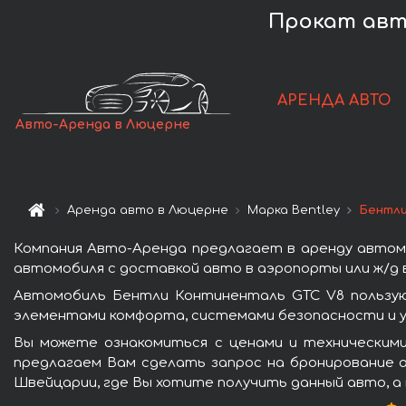
Прокат авто
АРЕНДА АВТО
Авто-Аренда в Люцерне
Аренда авто в Люцерне
Марка Bentley
Бентли
Компания Авто-Аренда предлагает в аренду автом
автомобиля с доставкой авто в аэропорты или ж/д в
Автомобиль Бентли Континенталь GTC V8 пользую
элементами комфорта, системами безопасности и у
Вы можете ознакомиться с ценами и техническим
предлагаем Вам сделать запрос на бронирование а
Швейцарии, где Вы хотите получить данный авто, а