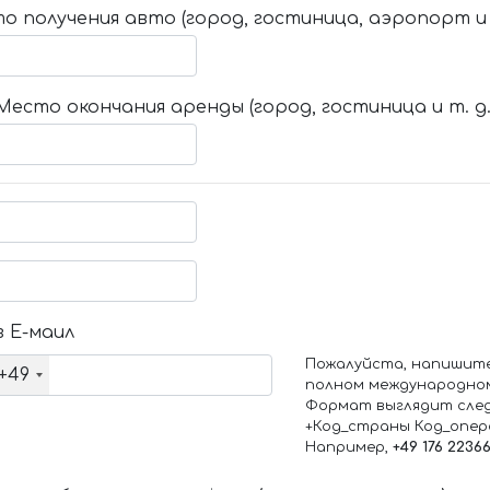
о получения авто (город, гостиница, аэропорт и т
Место окончания аренды (город, гостиница и т. д.
 Е-маил
Пожалуйста, напишит
+49
полном международно
Формат выглядит сле
+Код_страны Код_опе
Например,
+49 176 2236