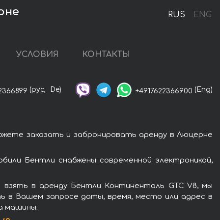
рне
RUS
ENG
УСЛОВИЯ
КОНТАКТЫ
(рус,
De)
(Eng)
2366899
+4917622366900
ожете заказать и забронировать аренду в Люцерне
били Бентли снабжены современной электроникой,
 взять в аренду Бентли Континенталь GTC V8, мы
ь в Вашем запросе даты, время, место или адрес в
а машины.