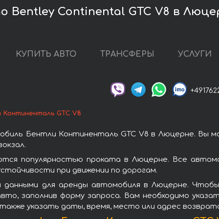
 Bentley Continental GTC V8 в Люце
КУПИТЬ АВТО
ТРАНСФЕРЫ
УСЛУГИ
+491762
 Континенталь GTC V8
обиль Бентли Континенталь GTC V8 в Люцерне. Вы м
окзал.
тся популярностью проката в Люцерне. Все автомо
стойчивости при движении по дорогам.
и данными для аренды автомобиля в Люцерне. Чтобы
вто, заполнив форму запроса. Вам необходимо указат
 также указать даты, время, место или адрес возврат