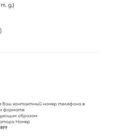
. д.)
)
е Ваш контактный номер телефона в
м формате.
дующим образом:
ратора Номер
6899