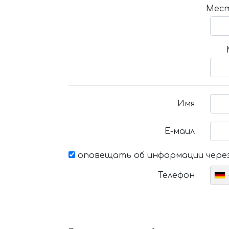
Мест
Имя
Е-маил
оповещать об информации через
Телефон