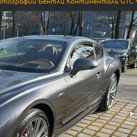
отографии Бентли Континенталь GTC V