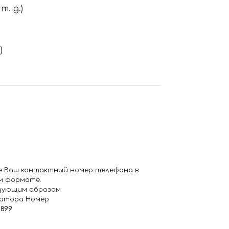
. д.)
)
е Ваш контактный номер телефона в
м формате.
дующим образом:
ратора Номер
6899