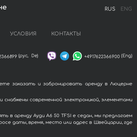
не
RUS
ENG
УСЛОВИЯ
КОНТАКТЫ
(рус,
De)
(Eng)
2366899
+4917622366900
жете заказать и забронировать аренду в Люцерне
ди снабжены современной электроникой, элементами
ь в аренду Ауди A6 50 TFSI e седан, мы предлагаем
росе даты, время, место или адрес в Швейцарии, где