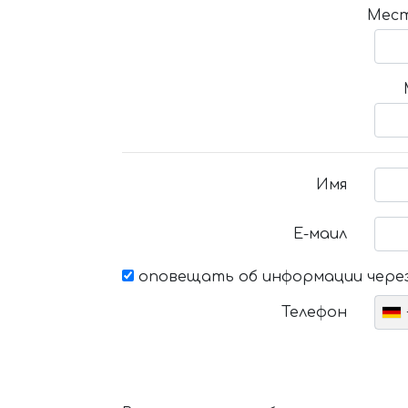
Мест
Имя
Е-маил
оповещать об информации через
Телефон