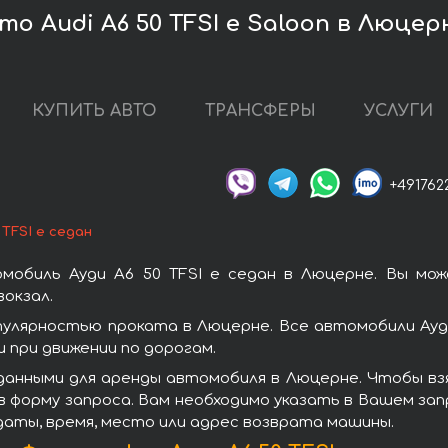
о Audi A6 50 TFSI e Saloon в Люцер
КУПИТЬ АВТО
ТРАНСФЕРЫ
УСЛУГИ
+491762
 TFSI e седан
мобиль Ауди A6 50 TFSI e седан в Люцерне. Вы мо
окзал.
опулярностью проката в Люцерне. Все автомобили Ау
при движении по дорогам.
анными для аренды автомобиля в Люцерне. Чтобы взят
 форму запроса. Вам необходимо указать в Вашем зап
даты, время, место или адрес возврата машины.