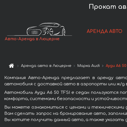
Прокат авт
АРЕНДА АВТО
Авто-Аренда в Люцерне
Аренда авто в Люцерне
Марка Audi
Ауди A6 50
Компания Авто-Аренда предлагает в аренду авто
автомобиля с доставкой авто в аэропорты или ж/д в
Автомобиль Ауди A6 50 TFSI e седан пользуются п
комфорта, системами безопасности и устойчивости 
Вы можете ознакомиться с ценами и техническими д
Вам сделать запрос на бронирование авто, заполнив
Вы хотите получить данный авто, а также указать 