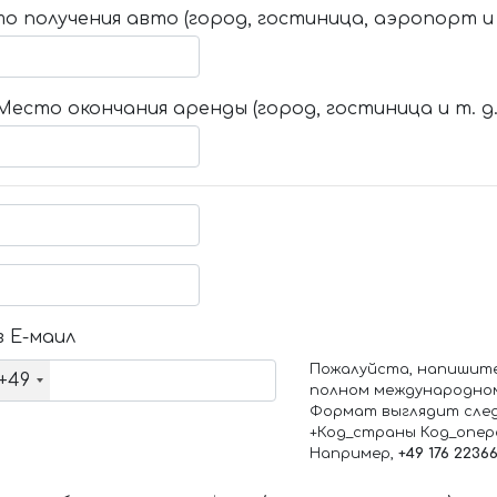
о получения авто (город, гостиница, аэропорт и т
Место окончания аренды (город, гостиница и т. д.
 Е-маил
Пожалуйста, напишит
+49
полном международно
Формат выглядит сле
+Код_страны Код_опе
Например,
+49 176 2236