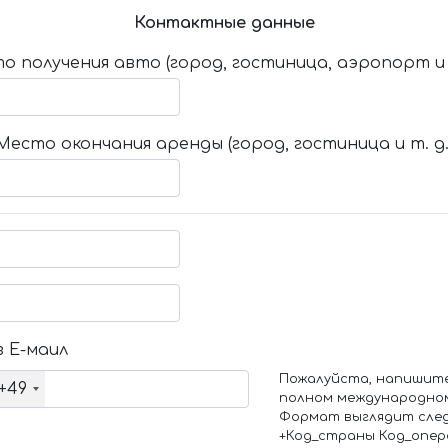
Контактные данные
о получения авто (город, гостиница, аэропорт и т
Место окончания аренды (город, гостиница и т. д.
 Е-маил
Пожалуйста, напишит
+49
полном международно
Формат выглядит сле
+Код_страны Код_опе