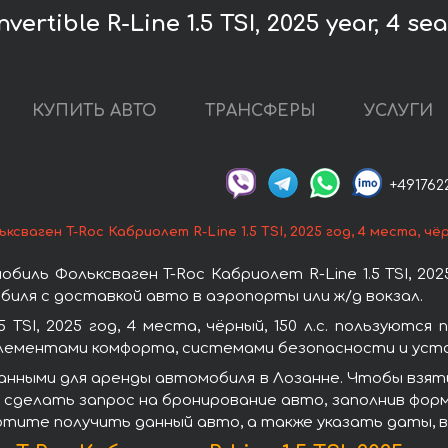
tible R-Line 1.5 TSI, 2025 year, 4 sea
КУПИТЬ АВТО
ТРАНСФЕРЫ
УСЛУГИ
+491762
ксваген T-Roc Кабриолет R-Line 1.5 TSI, 2025 год, 4 места, чёрн
ь Фольксваген T-Roc Кабриолет R-Line 1.5 TSI, 2025 
иля с доставкой авто в аэропорты или ж/д вокзал.
 TSI, 2025 год, 4 места, чёрный, 150 л.с. пользуют
элементами комфорта, системами безопасности и усто
ными для аренды автомобиля в Лозанне. Чтобы взять в
 Вам сделать запрос на бронирование авто, заполнив фо
хотите получить данный авто, а также указать даты, 