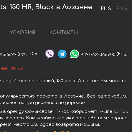
ts, 150 HR, Black в Лозанне
RUS
ENG
УСЛОВИЯ
КОНТАКТЫ
(рус,
De)
(Eng)
2366899
+4917622366900
ый, 150 л.с.
год, 4 места, чёрный, 150 л.с. в Лозанне. Вы можете
ся популярностью проката в Лозанне. Все автомобили
йчивости при движении по дорогам.
 аренду Фольксваген T-Roc Кабриолет R-Line 1.5 TSI,
рму запроса. Вам необходимо указать в Вашем запросе
время, место или адрес возврата машины.