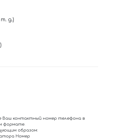
. д.)
)
е Ваш контактный номер телефона в
м формате.
дующим образом:
ратора Номер