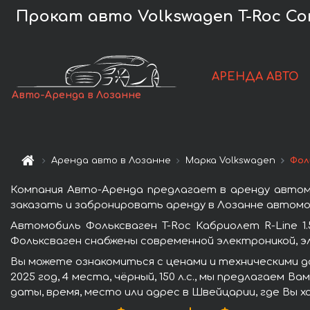
Прокат авто Volkswagen T-Roc Conver
АРЕНДА АВТО
Авто-Аренда в Лозанне
Аренда авто в Лозанне
Марка Volkswagen
Фоль
Компания Авто-Аренда предлагает в аренду автомобил
заказать и забронировать аренду в Лозанне автомоб
Автомобиль Фольксваген T-Roc Кабриолет R-Line 1.5
Фольксваген снабжены современной электроникой, 
Вы можете ознакомиться с ценами и техническими дан
2025 год, 4 места, чёрный, 150 л.с., мы предлагаем
даты, время, место или адрес в Швейцарии, где Вы 