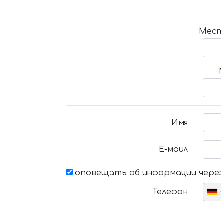
Мест
Имя
Е-маил
оповещать об информации через
Телефон