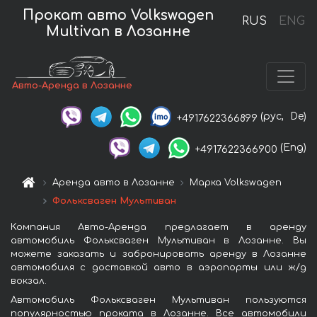
Прокат авто Volkswagen
RUS
ENG
Multivan в Лозанне
Авто-Аренда в Лозанне
(рус,
De)
+4917622366899
(Eng)
+4917622366900
Аренда авто в Лозанне
Марка Volkswagen
Фольксваген Мультиван
Компания Авто-Аренда предлагает в аренду
автомобиль Фольксваген Мультиван в Лозанне. Вы
можете заказать и забронировать аренду в Лозанне
автомобиля с доставкой авто в аэропорты или ж/д
вокзал.
Автомобиль Фольксваген Мультиван пользуются
популярностью проката в Лозанне. Все автомобили