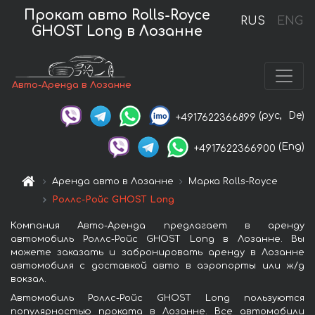
Прокат авто Rolls-Royce
RUS
ENG
GHOST Long в Лозанне
Авто-Аренда в Лозанне
(рус,
De)
+4917622366899
(Eng)
+4917622366900
Аренда авто в Лозанне
Марка Rolls-Royce
Роллс-Ройс GHOST Long
Компания Авто-Аренда предлагает в аренду
автомобиль Роллс-Ройс GHOST Long в Лозанне. Вы
можете заказать и забронировать аренду в Лозанне
автомобиля с доставкой авто в аэропорты или ж/д
вокзал.
Автомобиль Роллс-Ройс GHOST Long пользуются
популярностью проката в Лозанне. Все автомобили