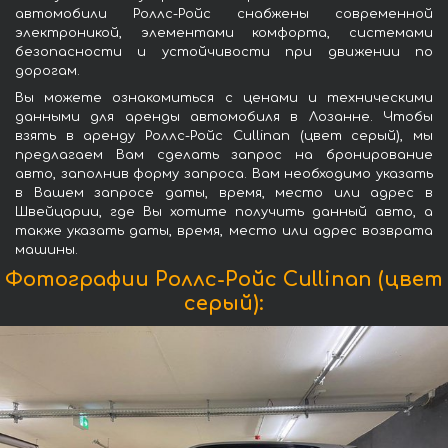
автомобили Роллс-Ройс снабжены современной
электроникой, элементами комфорта, системами
безопасности и устойчивости при движении по
дорогам.
Вы можете ознакомиться с ценами и техническими
данными для аренды автомобиля в Лозанне. Чтобы
взять в аренду Роллс-Ройс Cullinan (цвет серый), мы
предлагаем Вам сделать запрос на бронирование
авто, заполнив форму запроса. Вам необходимо указать
в Вашем запросе даты, время, место или адрес в
Швейцарии, где Вы хотите получить данный авто, а
также указать даты, время, место или адрес возврата
машины.
Фотографии Роллс-Ройс Cullinan (цвет
серый):