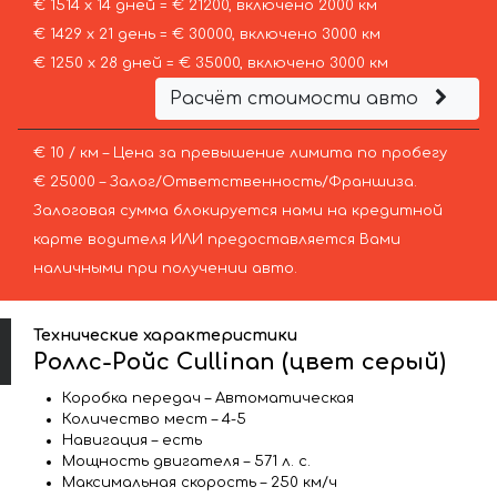
€ 1514 х 14 дней = € 21200, включено 2000 км
€ 1429 х 21 день = € 30000, включено 3000 км
€ 1250 х 28 дней = € 35000, включено 3000 км
Расчёт стоимости авто
€ 10 / км – Цена за превышение лимита по пробегу
€ 25000 – Залог/Ответственность/Франшиза.
Залоговая сумма блокируется нами на кредитной
карте водителя ИЛИ предоставляется Вами
наличными при получении авто.
Технические характеристики
Роллс-Ройс Cullinan (цвет серый)
Коробка передач – Автоматическая
Количество мест – 4-5
Навигация – есть
Мощность двигателя – 571 л. с.
Максимальная скорость – 250 км/ч