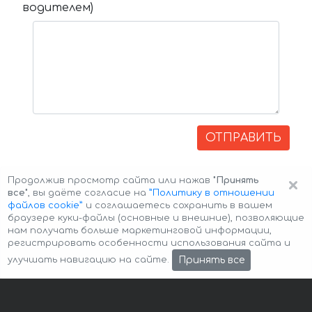
водителем)
ОТПРАВИТЬ
×
Продолжив просмотр сайта или нажав
"Принять
все"
, вы даёте согласие на
”Политику в отношении
файлов cookie”
и соглашаетесь сохранить в вашем
браузере куки-файлы (основные и внешние), позволяющие
нам получать больше маркетинговой информации,
регистрировать особенности использования сайта и
Авторские права © 2026 Авто-Аренда
Cookie Policy
Принять все
улучшать навигацию на сайте.
Политика конфиденциальности