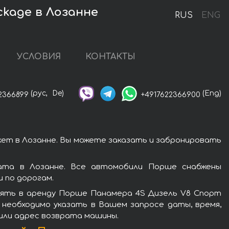
ckage в Лозанне
RUS
ENG
УСЛОВИЯ
КОНТАКТЫ
(рус,
De)
(Eng)
2366899
+4917622366900
ет в Лозанне. Вы можете заказать и забронировать
ата в Лозанне. Все автомобили Порше снабжены
 по дорогам.
зять в аренду Порше Панамера 4S Дизель V8 Спорт
 необходимо указать в Вашем запросе даты, время,
 или адрес возврата машины.