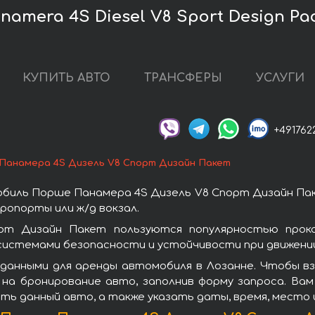
amera 4S Diesel V8 Sport Design Pa
КУПИТЬ АВТО
ТРАНСФЕРЫ
УСЛУГИ
+491762
Панамера 4S Дизель V8 Спорт Дизайн Пакет
биль Порше Панамера 4S Дизель V8 Спорт Дизайн Пак
ропорты или ж/д вокзал.
т Дизайн Пакет пользуются популярностью прок
системами безопасности и устойчивости при движении
 данными для аренды автомобиля в Лозанне. Чтобы в
на бронирование авто, заполнив форму запроса. Вам
ть данный авто, а также указать даты, время, место