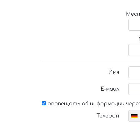
Мест
Имя
Е-маил
оповещать об информации через
Телефон