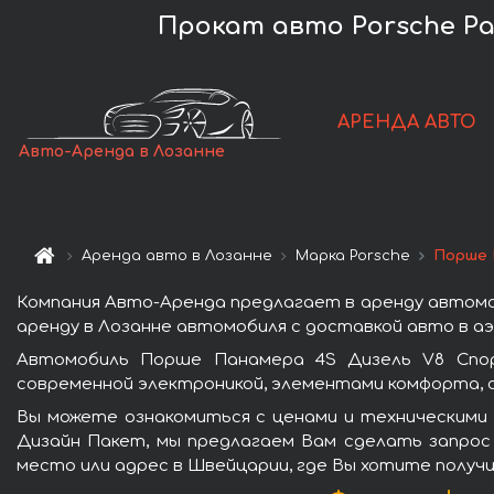
Прокат авто Porsche Pan
АРЕНДА АВТО
Авто-Аренда в Лозанне
Аренда авто в Лозанне
Марка Porsche
Порше 
Компания Авто-Аренда предлагает в аренду автомо
аренду в Лозанне автомобиля с доставкой авто в аэ
Автомобиль Порше Панамера 4S Дизель V8 Спор
современной электроникой, элементами комфорта, 
Вы можете ознакомиться с ценами и техническими
Дизайн Пакет, мы предлагаем Вам сделать запрос 
место или адрес в Швейцарии, где Вы хотите получи