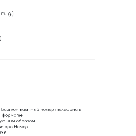
. д.)
)
 Ваш контактный номер телефона в
 формате.
ующим образом:
атора Номер
899