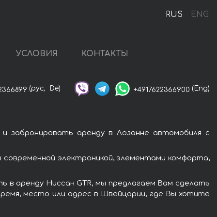
RUS
ENG
УСЛОВИЯ
КОНТАКТЫ
(рус,
De)
(Eng)
2366899
+4917622366900
 и забронировать аренду в Лозанне автомобиля с
ы современной электроникой, элементами комфорта,
ть в аренду Ниссан GTR, мы предлагаем Вам сделать
время, место или адрес в Швейцарии, где Вы хотите