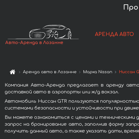
Про
АРЕНДА АВТО
Авто-Аренда в Лозанне
Аренда авто в Лозанне
Марка Nissan
Ниссан 
Компания Авто-Аренда предлагает в аренду авто
доставкой авто в аэропорты или ж/д вокзал.
Автомобиль Ниссан GTR пользуются популярностью 
системами безопасности и устойчивости при движен
Вы можете ознакомиться с ценами и техническими д
запрос на бронирование авто, заполнив форму запр
получить данный авто, а также указать даты, время