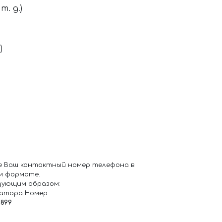
. д.)
)
е Ваш контактный номер телефона в
м формате.
дующим образом:
ратора Номер
6899