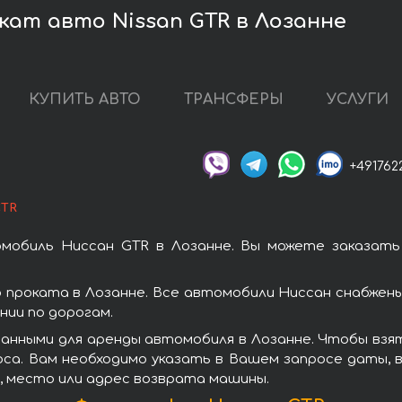
кат авто Nissan GTR в Лозанне
КУПИТЬ АВТО
ТРАНСФЕРЫ
УСЛУГИ
+491762
GTR
мобиль Ниссан GTR в Лозанне. Вы можете заказать
проката в Лозанне. Все автомобили Ниссан снабжен
ии по дорогам.
анными для аренды автомобиля в Лозанне. Чтобы взя
оса. Вам необходимо указать в Вашем запросе даты, 
, место или адрес возврата машины.