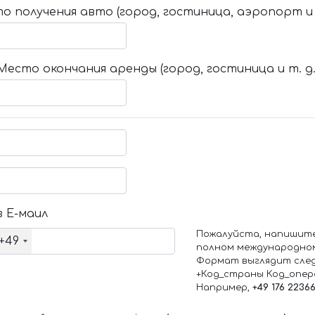
о получения авто (город, гостиница, аэропорт и т
Место окончания аренды (город, гостиница и т. д.
 Е-маил
Пожалуйста, напишит
+49
полном международно
Формат выглядит сле
+Код_страны Код_опе
Например,
+49 176 2236