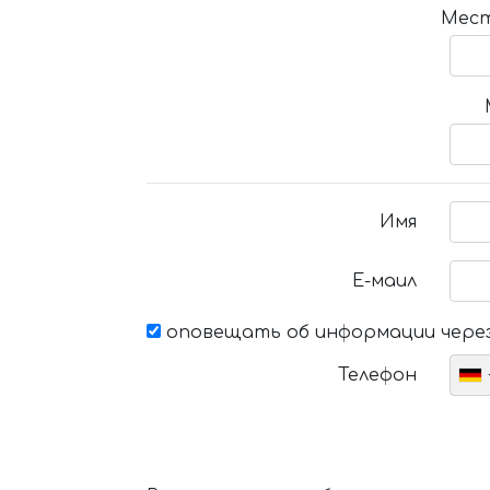
Мест
Имя
Е-маил
оповещать об информации через
Телефон