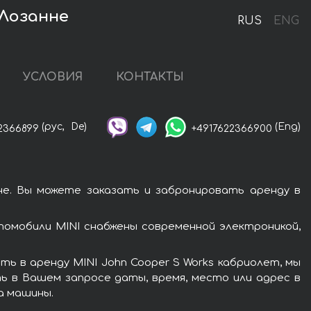
 Лозанне
RUS
ENG
УСЛОВИЯ
КОНТАКТЫ
(рус,
De)
(Eng)
2366899
+4917622366900
не. Вы можете заказать и забронировать аренду в
томобили MINI снабжены современной электроникой,
ь в аренду MINI John Cooper S Works кабриолет, мы
ь в Вашем запросе даты, время, место или адрес в
а машины.