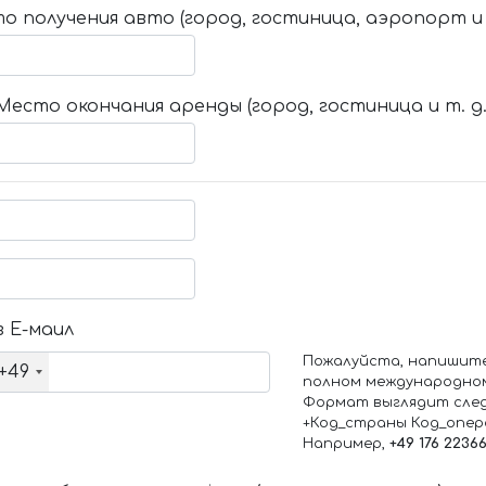
о получения авто (город, гостиница, аэропорт и т
Место окончания аренды (город, гостиница и т. д.
 Е-маил
Пожалуйста, напишит
+49
полном международно
Формат выглядит сле
+Код_страны Код_опе
Например,
+49 176 2236