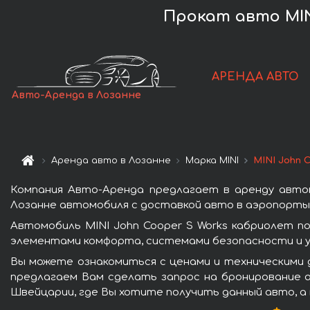
Прокат авто MINI
АРЕНДА АВТО
Авто-Аренда в Лозанне
Аренда авто в Лозанне
Марка MINI
MINI John 
Компания Авто-Аренда предлагает в аренду автом
Лозанне автомобиля с доставкой авто в аэропорты 
Автомобиль MINI John Cooper S Works кабриолет п
элементами комфорта, системами безопасности и у
Вы можете ознакомиться с ценами и техническими д
предлагаем Вам сделать запрос на бронирование а
Швейцарии, где Вы хотите получить данный авто, а