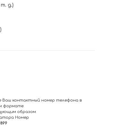
. д.)
)
е Ваш контактный номер телефона в
м формате.
дующим образом:
ратора Номер
6899