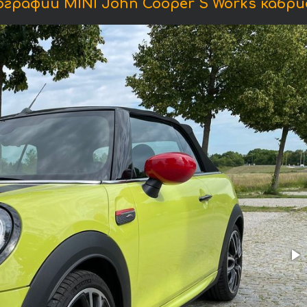
графии MINI John Cooper S Works кабри