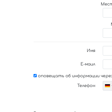
Мест
Имя
Е-маил
оповещать об информации через
Телефон