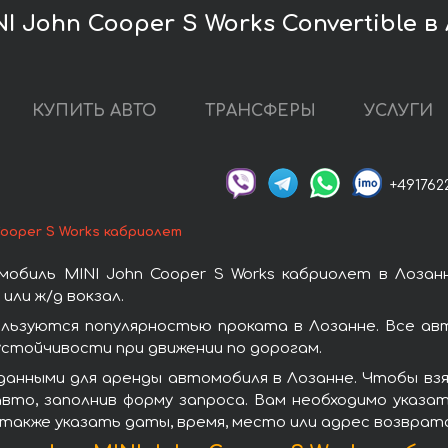
 John Cooper S Works Convertible в
КУПИТЬ АВТО
ТРАНСФЕРЫ
УСЛУГИ
+491762
Cooper S Works кабриолет
обиль MINI John Cooper S Works кабриолет в Лозан
или ж/д вокзал.
ользуются популярностью проката в Лозанне. Все ав
стойчивости при движении по дорогам.
анными для аренды автомобиля в Лозанне. Чтобы взят
вто, заполнив форму запроса. Вам необходимо указат
 также указать даты, время, место или адрес возврат