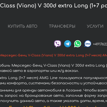
ass (Viano) V 300d extra Long (1+7 p
КУПИТЬ АВТО
ТРАНСФЕРЫ
УСЛУГИ
+491762
Мерседес-Бенц V-Class (Viano) V 300d extra Long (1+7 мест) A
ль Мерседес-Бенц V-Class (Viano) V 300d extra Long (
авкой авто в аэропорты или ж/д вокзал.
extra Long (1+7 мест) AMG Line пользуются популярн
ами комфорта, системами безопасности и устойчивост
нными для аренды автомобиля в Лозанне. Чтобы взять в
ть запрос на бронирование авто, заполнив форму зап
 получить данный авто, а также указать даты, время,