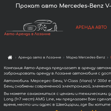
Прокат авто Mercedes-Benz V-Cl
АРЕНДА АВТО
Авто-Аренда в Лозанне
Аренда авто в Лозанне
Марка Mercedes-Benz
Компания Авто-Аренда предлагает в аренду автомоби
забронировать аренду в Лозанне автомобиля с дост
Автомобиль Мерседес-Бенц V-Class (Viano) V 300d 
Бенц снабжены современной электроникой, элемент
Вы можете ознакомиться с ценами и техническими да
Long (1+7 мест) AMG Line, мы предлагаем Вам сдела
время, место или адрес в Швейцарии, где Вы хотите