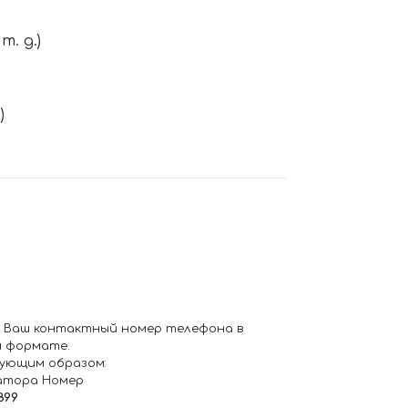
. д.)
)
 Ваш контактный номер телефона в
 формате.
ующим образом:
атора Номер
899