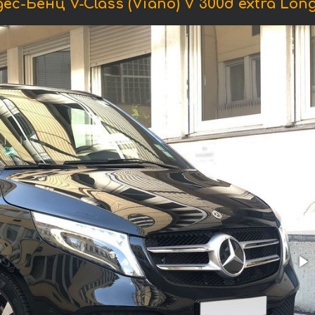
-Бенц V-Class (Viano) V 300d extra Long 