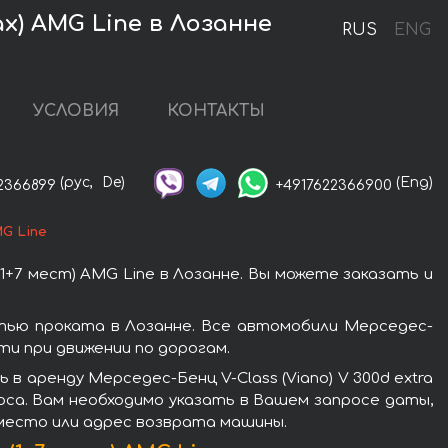
ax) AMG Line в Лозанне
RUS
ENG
УСЛОВИЯ
КОНТАКТЫ
(рус,
De)
(Eng)
2366899
+4917622366900
MG Line
1+7 мест) AMG Line в Лозанне. Вы можете заказать и
остью проката в Лозанне. Все автомобили Мерседес-
и при движении по дорогам.
 аренду Мерседес-Бенц V-Class (Viano) V 300d extra
роса. Вам необходимо указать в Вашем запросе даты,
 место или адрес возврата машины.