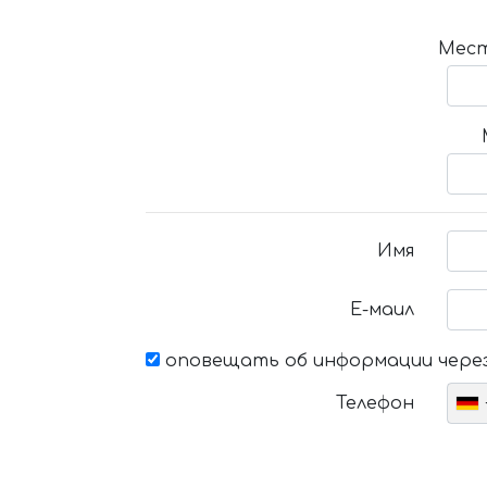
Мест
Имя
Е-маил
оповещать об информации через
Телефон