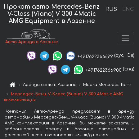
Прокат авто Mercedes-Benz
RUS
ENG
V-Class (Viano) V 300 4Matic
AMG Equipment в Лозанне
Авто-Аренда в Лозанне
(рус,
De)
+4917622366899
(Eng)
+4917622366900
Аренда авто в Лозанне
Марка Mercedes-Benz
Мерседес-Бенц V-Класс (Виано) V 300 4Matic AMG
комплектация
Компания Авто-Аренда предлагает в аренду
автомобиль Мерседес-Бенц V-Класс (Виано) V 300 4Matic
AMG комплектация в Лозанне. Вы можете заказать и
забронировать аренду в Лозанне автомобиля с
доставкой авто в аэропорты или ж/д вокзал.