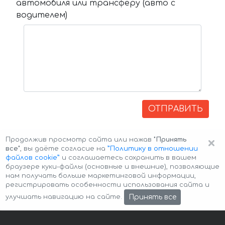
автомобиля или трансферу (авто с
водителем)
ОТПРАВИТЬ
×
Продолжив просмотр сайта или нажав
"Принять
все"
, вы даёте согласие на
”Политику в отношении
файлов cookie”
и соглашаетесь сохранить в вашем
браузере куки-файлы (основные и внешние), позволяющие
нам получать больше маркетинговой информации,
регистрировать особенности использования сайта и
Авторские права © 2026 Авто-Аренда
Cookie Policy
Принять все
улучшать навигацию на сайте.