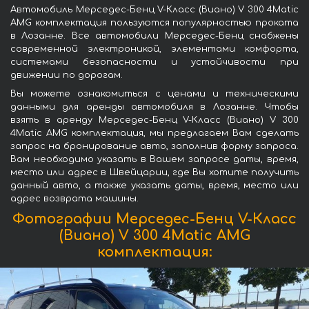
Автомобиль Мерседес-Бенц V-Класс (Виано) V 300 4Matic
AMG комплектация пользуются популярностью проката
в Лозанне. Все автомобили Мерседес-Бенц снабжены
современной электроникой, элементами комфорта,
системами безопасности и устойчивости при
движении по дорогам.
Вы можете ознакомиться с ценами и техническими
данными для аренды автомобиля в Лозанне. Чтобы
взять в аренду Мерседес-Бенц V-Класс (Виано) V 300
4Matic AMG комплектация, мы предлагаем Вам сделать
запрос на бронирование авто, заполнив форму запроса.
Вам необходимо указать в Вашем запросе даты, время,
место или адрес в Швейцарии, где Вы хотите получить
данный авто, а также указать даты, время, место или
адрес возврата машины.
Фотографии Мерседес-Бенц V-Класс
(Виано) V 300 4Matic AMG
комплектация: