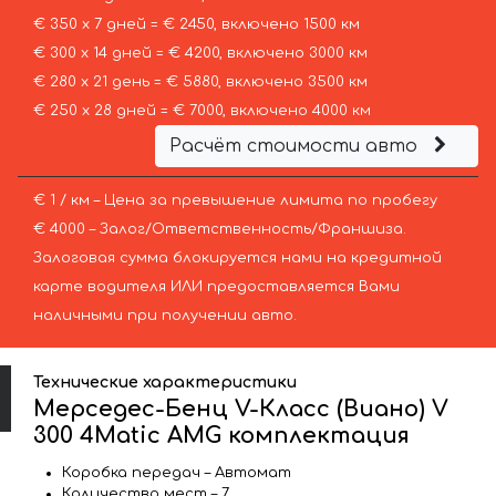
€ 350 х 7 дней = € 2450, включено 1500 км
€ 300 х 14 дней = € 4200, включено 3000 км
€ 280 х 21 день = € 5880, включено 3500 км
€ 250 х 28 дней = € 7000, включено 4000 км
Расчёт стоимости авто
€ 1 / км – Цена за превышение лимита по пробегу
€ 4000 – Залог/Ответственность/Франшиза.
Залоговая сумма блокируется нами на кредитной
карте водителя ИЛИ предоставляется Вами
наличными при получении авто.
Технические характеристики
Мерседес-Бенц V-Класс (Виано) V
300 4Matic AMG комплектация
Коробка передач – Автомат
Количество мест – 7