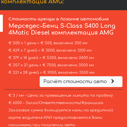
l комплектация AMG:
Стоимость аренды в Лозанне автомобиля
Мерседес-Бенц
S-Class S400 Long
4Matic Diesel комплектация AMG
€ 500 х 1 день = € 500, включено 200 км
€ 429 х 7 дней = € 3000, включено 1200 км
€ 379 х 14 дней = € 5300, включено 2400 км
€ 357 х 21 день = € 7500, включено 3500 км
€ 321 х 28 дней = € 9000, включено 3500 км
Расчёт стоимости авто
€ 3 / км – Цена за превышение лимита по пробегу
€ 6000 – Залог/Ответственность/Франшиза.
Залоговая сумма блокируется нами на кредитной
карте водителя ИЛИ предоставляется Вами
наличными при получении авто.