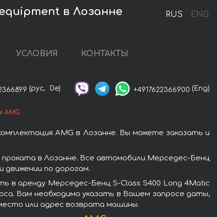
 equipment в Лозанне
RUS
ENG
УСЛОВИЯ
КОНТАКТЫ
(рус,
De)
(Eng)
2366899
+4917622366900
ия AMG
 комплектация AMG в Лозанне. Вы можете заказать и
ю проката в Лозанне. Все автомобили Мерседес-Бенц
 движении по дорогам.
ь в аренду Мерседес-Бенц S-Class S400 Long 4Matic
оса. Вам необходимо указать в Вашем запросе даты,
 место или адрес возврата машины.