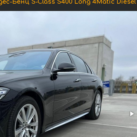
с-Бенц S-Class S400 Long 4Matic Diese