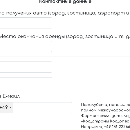
Контактные данные
о получения авто (город, гостиница, аэропорт и т
Место окончания аренды (город, гостиница и т. д.
 Е-маил
Пожалуйста, напишит
+49
полном международно
Формат выглядит сле
+Код_страны Код_опе
Например,
+49 176 2236