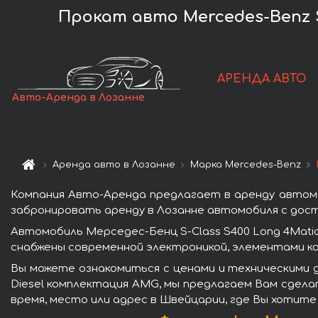
Прокат авто Mercedes-Benz S
АРЕНДА АВТО
Авто-Аренда в Лозанне
Аренда авто в Лозанне
Марка Mercedes-Benz
Компания Авто-Аренда предлагает в аренду автомоб
забронировать аренду в Лозанне автомобиля с дост
Автомобиль Мерседес-Бенц S-Class S400 Long 4Mati
снабжены современной электроникой, элементами к
Вы можете ознакомиться с ценами и техническими д
Diesel комплектация AMG, мы предлагаем Вам сдела
время, место или адрес в Швейцарии, где Вы хотите