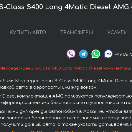
-Class S400 Long 4Matic Diesel AMG
КУПИТЬ АВТО
ТРАНСФЕРЫ
УСЛУГИ
+491762
Мерседес-Бенц S-Class S400 Long 4Matic Diesel комплектац
иль Мерседес-Бенц S-Class S400 Long 4Matic Diesel
авкой авто в аэропорты или ж/д вокзал.
c Diesel комплектация AMG пользуются популярность
омфорта, системами безопасности и устойчивости при
анными для аренды автомобиля в Лозанне. Чтобы взят
ть запрос на бронирование авто, заполнив форму запр
 получить данный авто, а также указать даты, время,