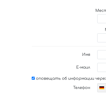
Мест
Имя
Е-маил
оповещать об информации через
Телефон