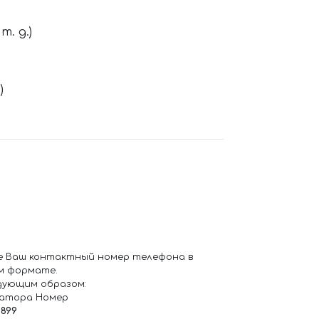
. д.)
)
е Ваш контактный номер телефона в
м формате.
дующим образом:
ратора Номер
6899