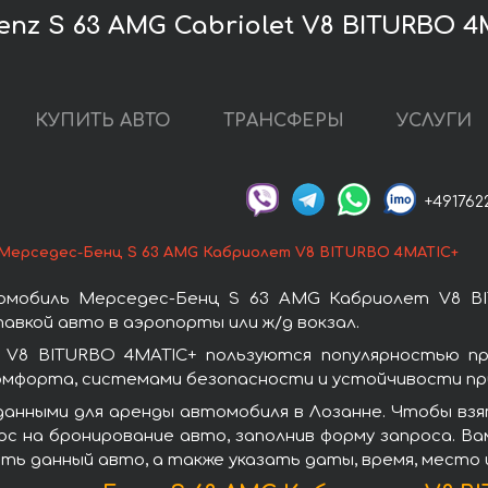
nz S 63 AMG Cabriolet V8 BITURBO 4
КУПИТЬ АВТО
ТРАНСФЕРЫ
УСЛУГИ
+491762
Мерседес-Бенц S 63 AMG Кабриолет V8 BITURBO 4MATIC+
омобиль Мерседес-Бенц S 63 AMG Кабриолет V8 BI
авкой авто в аэропорты или ж/д вокзал.
V8 BITURBO 4MATIC+ пользуются популярностью пр
омфорта, системами безопасности и устойчивости при
данными для аренды автомобиля в Лозанне. Чтобы вз
с на бронирование авто, заполнив форму запроса. Ва
ть данный авто, а также указать даты, время, место