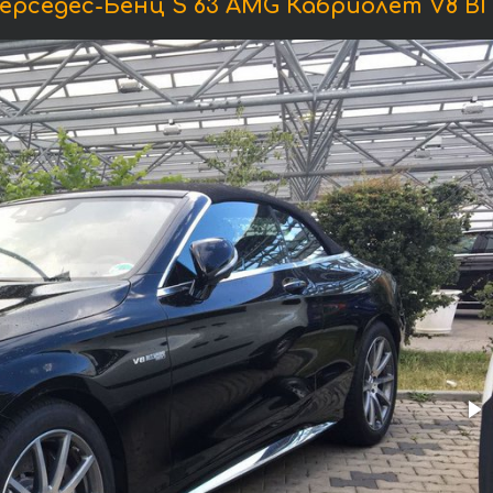
рседес-Бенц S 63 AMG Кабриолет V8 BI