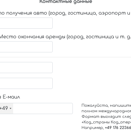
Контактные данные
о получения авто (город, гостиница, аэропорт и т
Место окончания аренды (город, гостиница и т. д.
 Е-маил
Пожалуйста, напишит
+49
полном международно
Формат выглядит сле
+Код_страны Код_опе
Например,
+49 176 2236