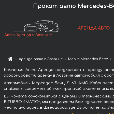
Прокат авто Mercedes-Be
АРЕНДА АВТО
Авто-Аренда в Лозанне
Аренда авто в Лозанне
Марка Mercedes-Benz
Компания Авто-Аренда предлагает в аренду авт
забронировать аренду в Лозанне автомобиля с дост
Автомобиль Мерседес-Бенц S 63 AMG Кабриолет 
снабжены современной электроникой, элементами к
Вы можете ознакомиться с ценами и техническими 
BITURBO 4MATIC+, мы предлагаем Вам сделать запро
место или адрес в Швейцарии, где Вы хотите получи