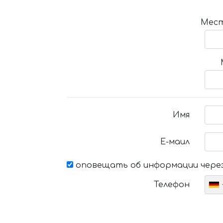
Мест
Имя
Е-маил
оповещать об информации через
Телефон