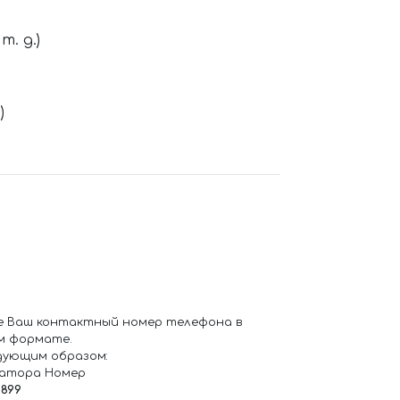
. д.)
)
е Ваш контактный номер телефона в
м формате.
дующим образом:
ратора Номер
6899