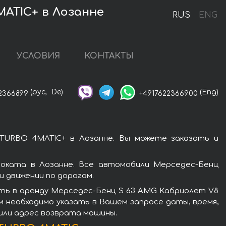
MATIC+ в Лозанне
RUS
ENG
УСЛОВИЯ
КОНТАКТЫ
(рус,
De)
(Eng)
2366899
+4917622366900
TURBO 4MATIC+ в Лозанне. Вы можете заказать и
оката в Лозанне. Все автомобили Мерседес-Бенц
 движении по дорогам.
ять в аренду Мерседес-Бенц S 63 AMG Кабриолет V8
м необходимо указать в Вашем запросе даты, время,
 или адрес возврата машины.