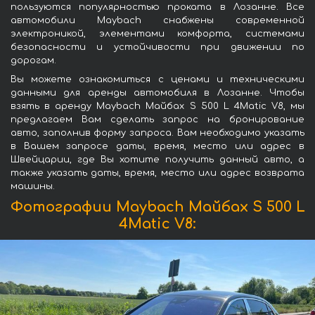
пользуются популярностью проката в Лозанне. Все
автомобили Maybach снабжены современной
электроникой, элементами комфорта, системами
безопасности и устойчивости при движении по
дорогам.
Вы можете ознакомиться с ценами и техническими
данными для аренды автомобиля в Лозанне. Чтобы
взять в аренду Maybach Майбах S 500 L 4Matic V8, мы
предлагаем Вам сделать запрос на бронирование
авто, заполнив форму запроса. Вам необходимо указать
в Вашем запросе даты, время, место или адрес в
Швейцарии, где Вы хотите получить данный авто, а
также указать даты, время, место или адрес возврата
машины.
Фотографии Maybach Майбах S 500 L
4Matic V8: