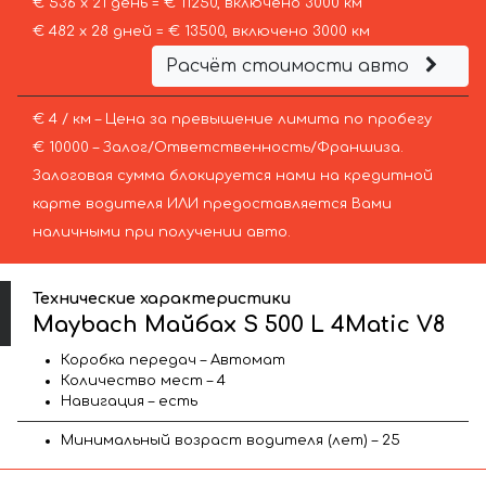
€ 536 х 21 день = € 11250, включено 3000 км
€ 482 х 28 дней = € 13500, включено 3000 км
Расчёт стоимости авто
€ 4 / км – Цена за превышение лимита по пробегу
€ 10000 – Залог/Ответственность/Франшиза.
Залоговая сумма блокируется нами на кредитной
карте водителя ИЛИ предоставляется Вами
наличными при получении авто.
Технические характеристики
Maybach Майбах S 500 L 4Matic V8
Коробка передач – Автомат
Количество мест – 4
Навигация – есть
Минимальный возраст водителя (лет) – 25