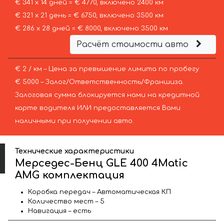
€ 341 х 14 дней = € 4770, включено 2400 км
€ 321 х 21 день = € 6750, включено 3500 км
€ 286 х 28 дней = € 8000, включено 3500 км
Расчёт стоимости авто
€ 2 / км – Цена за превышение лимита по пробегу
€ 5000 – Залог/Ответственность/Франшиза.
Залоговая сумма блокируется нами на кредитной
карте водителя ИЛИ предоставляется Вами
наличными при получении авто.
Технические характеристики
Мерседес-Бенц GLE 400 4Matic
AMG комплектация
Коробка передач – Автоматическая КП
Количество мест – 5
Навигация – есть