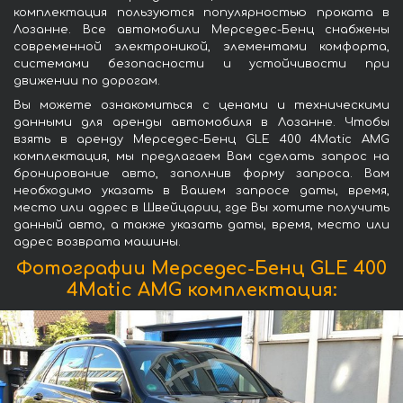
комплектация пользуются популярностью проката в
Лозанне. Все автомобили Мерседес-Бенц снабжены
современной электроникой, элементами комфорта,
системами безопасности и устойчивости при
движении по дорогам.
Вы можете ознакомиться с ценами и техническими
данными для аренды автомобиля в Лозанне. Чтобы
взять в аренду Мерседес-Бенц GLE 400 4Matic AMG
комплектация, мы предлагаем Вам сделать запрос на
бронирование авто, заполнив форму запроса. Вам
необходимо указать в Вашем запросе даты, время,
место или адрес в Швейцарии, где Вы хотите получить
данный авто, а также указать даты, время, место или
адрес возврата машины.
Фотографии Мерседес-Бенц GLE 400
4Matic AMG комплектация: