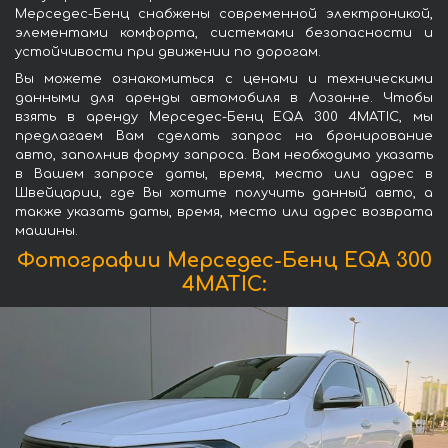
Мерседес-Бенц снабжены современной электроникой,
элементами комфорта, системами безопасности и
устойчивости при движении по дорогам.
Вы можете ознакомиться с ценами и техническими
данными для аренды автомобиля в Лозанне. Чтобы
взять в аренду Мерседес-Бенц EQA 300 4MATIC, мы
предлагаем Вам сделать запрос на бронирование
авто, заполнив форму запроса. Вам необходимо указать
в Вашем запросе даты, время, место или адрес в
Швейцарии, где Вы хотите получить данный авто, а
также указать даты, время, место или адрес возврата
машины.
Фотографии Мерседес-Бенц EQA 300
4MATIC: