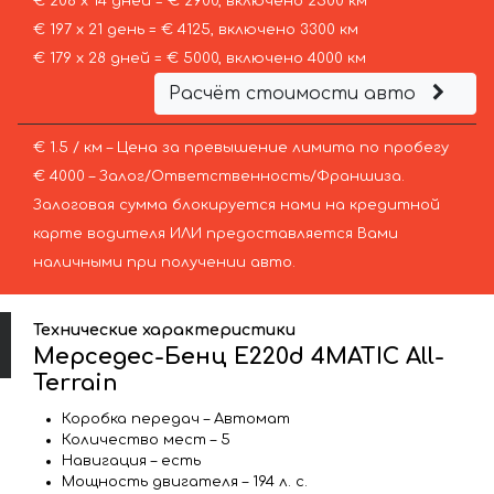
€ 208 х 14 дней = € 2900, включено 2500 км
€ 197 х 21 день = € 4125, включено 3300 км
€ 179 х 28 дней = € 5000, включено 4000 км
Расчёт стоимости авто
€ 1.5 / км – Цена за превышение лимита по пробегу
€ 4000 – Залог/Ответственность/Франшиза.
Залоговая сумма блокируется нами на кредитной
карте водителя ИЛИ предоставляется Вами
наличными при получении авто.
Технические характеристики
Мерседес-Бенц E220d 4MATIC All-
Terrain
Коробка передач – Автомат
Количество мест – 5
Навигация – есть
Мощность двигателя – 194 л. с.