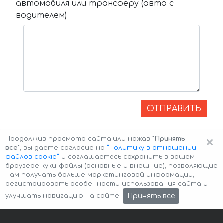
автомобиля или трансферу (авто с
водителем)
ОТПРАВИТЬ
×
Продолжив просмотр сайта или нажав
"Принять
все"
, вы даёте согласие на
”Политику в отношении
файлов cookie”
и соглашаетесь сохранить в вашем
браузере куки-файлы (основные и внешние), позволяющие
нам получать больше маркетинговой информации,
регистрировать особенности использования сайта и
Авторские права © 2026 Авто-Аренда
Cookie Policy
Принять все
улучшать навигацию на сайте.