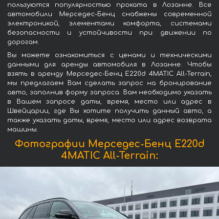
пользуются популярностью проката в Лозанне. Все
автомобили Мерседес-Бенц снабжены современной
электроникой, элементами комфорта, системами
безопасности и устойчивости при движении по
дорогам.
Вы можете ознакомиться с ценами и техническими
данными для аренды автомобиля в Лозанне. Чтобы
взять в аренду Мерседес-Бенц E220d 4MATIC All-Terrain,
мы предлагаем Вам сделать запрос на бронирование
авто, заполнив форму запроса. Вам необходимо указать
в Вашем запросе даты, время, место или адрес в
Швейцарии, где Вы хотите получить данный авто, а
также указать даты, время, место или адрес возврата
машины.
Фотографии Мерседес-Бенц E220d
4MATIC All-Terrain: