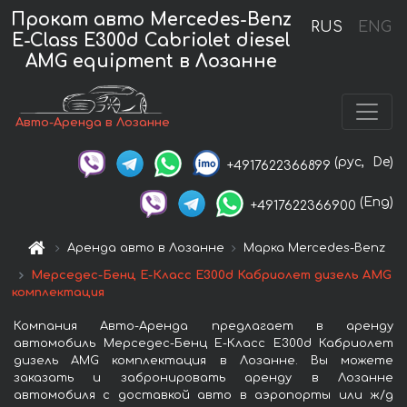
Прокат авто Mercedes-Benz
RUS
ENG
E-Class E300d Cabriolet diesel
AMG equipment в Лозанне
Авто-Аренда в Лозанне
(рус,
De)
+4917622366899
(Eng)
+4917622366900
Аренда авто в Лозанне
Марка Mercedes-Benz
Мерседес-Бенц Е-Класс Е300d Кабриолет дизель AMG
комплектация
Компания Авто-Аренда предлагает в аренду
автомобиль Мерседес-Бенц Е-Класс Е300d Кабриолет
дизель AMG комплектация в Лозанне. Вы можете
заказать и забронировать аренду в Лозанне
автомобиля с доставкой авто в аэропорты или ж/д