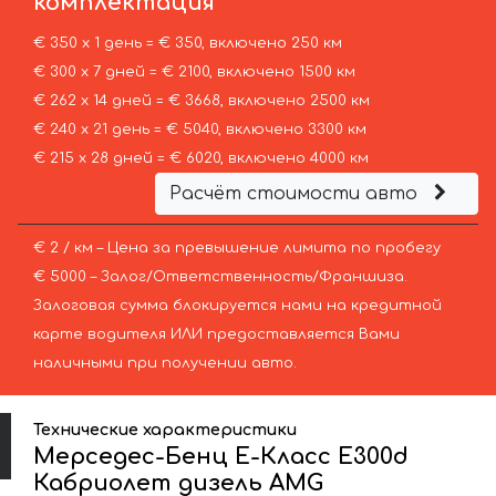
комплектация
€ 350 х 1 день = € 350, включено 250 км
€ 300 х 7 дней = € 2100, включено 1500 км
€ 262 х 14 дней = € 3668, включено 2500 км
€ 240 х 21 день = € 5040, включено 3300 км
€ 215 х 28 дней = € 6020, включено 4000 км
Расчёт стоимости авто
€ 2 / км – Цена за превышение лимита по пробегу
€ 5000 – Залог/Ответственность/Франшиза.
Залоговая сумма блокируется нами на кредитной
карте водителя ИЛИ предоставляется Вами
наличными при получении авто.
Технические характеристики
Мерседес-Бенц Е-Класс Е300d
Кабриолет дизель AMG