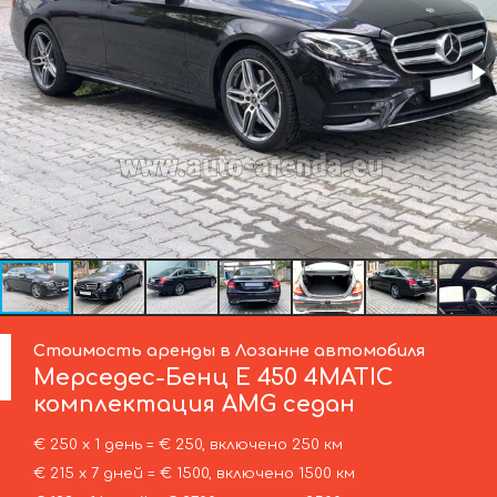
Стоимость аренды в Лозанне автомобиля
Мерседес-Бенц
E 450 4MATIC
комплектация AMG седан
€ 250 х 1 день = € 250, включено 250 км
€ 215 х 7 дней = € 1500, включено 1500 км