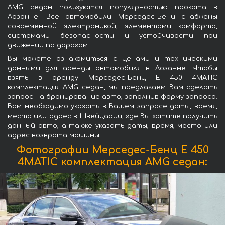
AMG седан пользуются популярностью проката в
Лозанне. Все автомобили Мерседес-Бенц снабжены
современной электроникой, элементами комфорта,
системами безопасности и устойчивости при
движении по дорогам.
Вы можете ознакомиться с ценами и техническими
данными для аренды автомобиля в Лозанне. Чтобы
взять в аренду Мерседес-Бенц E 450 4MATIC
комплектация AMG седан, мы предлагаем Вам сделать
запрос на бронирование авто, заполнив форму запроса.
Вам необходимо указать в Вашем запросе даты, время,
место или адрес в Швейцарии, где Вы хотите получить
данный авто, а также указать даты, время, место или
адрес возврата машины.
Фотографии Мерседес-Бенц E 450
4MATIC комплектация AMG седан: