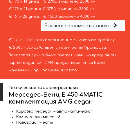
€ 193 х 14 дней = € 2700, включено 2500 км
€ 179 х 21 день = € 3750, включено 3300 км
€ 161 х 28 дней = € 4500, включено 4000 км
Расчёт стоимости авто
€ 1 / км – Цена за превышение лимита по пробегу
€ 2500 – Залог/Ответственность/Франшиза.
Залоговая сумма блокируется нами на кредитной
карте водителя ИЛИ предоставляется Вами
наличными при получении авто.
Технические характеристики
Мерседес-Бенц E 450 4MATIC
комплектация AMG седан
Коробка передач – автоматическая
Количество мест – 5
Навигация – есть