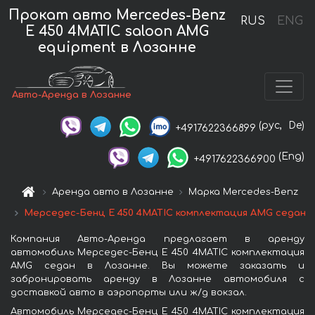
Прокат авто Mercedes-Benz
RUS
ENG
E 450 4MATIC saloon AMG
equipment в Лозанне
Авто-Аренда в Лозанне
(рус,
De)
+4917622366899
(Eng)
+4917622366900
Аренда авто в Лозанне
Марка Mercedes-Benz
Мерседес-Бенц E 450 4MATIC комплектация AMG седан
Компания Авто-Аренда предлагает в аренду
автомобиль Мерседес-Бенц E 450 4MATIC комплектация
AMG седан в Лозанне. Вы можете заказать и
забронировать аренду в Лозанне автомобиля с
доставкой авто в аэропорты или ж/д вокзал.
Автомобиль Мерседес-Бенц E 450 4MATIC комплектация