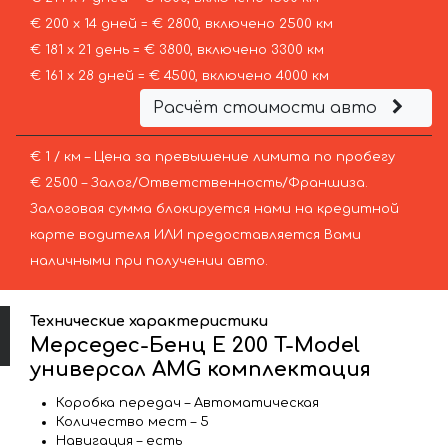
€ 200 х 14 дней = € 2800, включено 2500 км
€ 181 х 21 день = € 3800, включено 3300 км
€ 161 х 28 дней = € 4500, включено 4000 км
Расчёт стоимости авто
€ 1 / км – Цена за превышение лимита по пробегу
€ 2500 – Залог/Ответственность/Франшиза.
Залоговая сумма блокируется нами на кредитной
карте водителя ИЛИ предоставляется Вами
наличными при получении авто.
Технические характеристики
Мерседес-Бенц E 200 T-Model
универсал AMG комплектация
Коробка передач – Автоматическая
Количество мест – 5
Навигация – есть