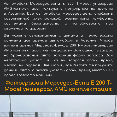
Автомобиль Мерседес-Бенц E 200 T-Model универсал
AMG комплектация пользуются популярностью проката
в Лозанне. Все автомобили Мерседес-Бенц снабжены
современной электроникой, элементами комфорта,
системами безопасности и устойчивости при
движении по дорогам.
Вы можете ознакомиться с ценами и техническими
данными для аренды автомобиля в Лозанне. Чтобы
взять в аренду Мерседес-Бенц E 200 T-Model универсал
AMG комплектация, мы предлагаем Вам сделать запрос
на бронирование авто, заполнив форму запроса. Вам
необходимо указать в Вашем запросе даты, время,
место или адрес в Швейцарии, где Вы хотите получить
данный авто, а также указать даты, время, место или
адрес возврата машины.
Фотографии Мерседес-Бенц E 200 T-
Model универсал AMG комплектация: