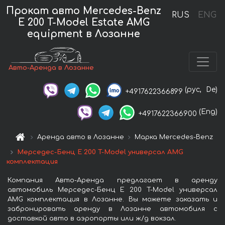
Прокат авто Mercedes-Benz
RUS
ENG
E 200 T-Model Estate AMG
equipment в Лозанне
Авто-Аренда в Лозанне
(рус,
De)
+4917622366899
(Eng)
+4917622366900
Аренда авто в Лозанне
Марка Mercedes-Benz
Мерседес-Бенц E 200 T-Model универсал AMG
комплектация
Компания Авто-Аренда предлагает в аренду
автомобиль Мерседес-Бенц E 200 T-Model универсал
AMG комплектация в Лозанне. Вы можете заказать и
забронировать аренду в Лозанне автомобиля с
доставкой авто в аэропорты или ж/д вокзал.